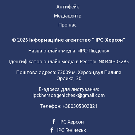
Антифейк
Медіацентр
Про нас
© 2026
Інформаційне агентство “ IPC-Херсон”
Назва онлайн-медіа:
«ІРС-Південь»
Ідентифікатор онлайн медіа в Реєстрі: № R40-05285
Поштова адреса: 73009 м. Херсон,вул.Пилипа
Орлика, 30
Е-адреса для листування:
ipckhersongenichesk@gmail.com
Телефон: +380505302821
ІРС Херсон
ІРС Генічеськ