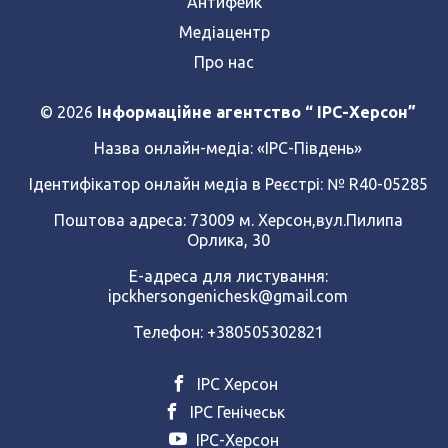
Антифейк
Медіацентр
Про нас
© 2026
Інформаційне агентство “ IPC-Херсон”
Назва онлайн-медіа:
«ІРС-Південь»
Ідентифікатор онлайн медіа в Реєстрі: № R40-05285
Поштова адреса: 73009 м. Херсон,вул.Пилипа
Орлика, 30
Е-адреса для листування:
ipckhersongenichesk@gmail.com
Телефон: +380505302821
ІРС Херсон
ІРС Генічеськ
ІРС-Херсон