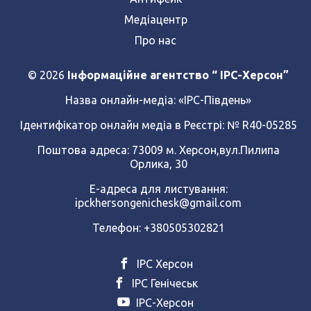
Медіацентр
Про нас
© 2026
Інформаційне агентство “ IPC-Херсон”
Назва онлайн-медіа:
«ІРС-Південь»
Ідентифікатор онлайн медіа в Реєстрі: № R40-05285
Поштова адреса: 73009 м. Херсон,вул.Пилипа
Орлика, 30
Е-адреса для листування:
ipckhersongenichesk@gmail.com
Телефон: +380505302821
ІРС Херсон
ІРС Генічеськ
ІРС-Херсон