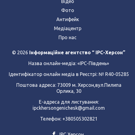
Відео
Фото
Антифейк
Медіацентр
Про нас
© 2026
Інформаційне агентство “ IPC-Херсон”
Назва онлайн-медіа:
«ІРС-Південь»
Ідентифікатор онлайн медіа в Реєстрі: № R40-05285
Поштова адреса: 73009 м. Херсон,вул.Пилипа
Орлика, 30
Е-адреса для листування:
ipckhersongenichesk@gmail.com
Телефон: +380505302821
ІРС Херсон