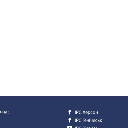
 нас
ІРС Херсон
ІРС Генічеськ