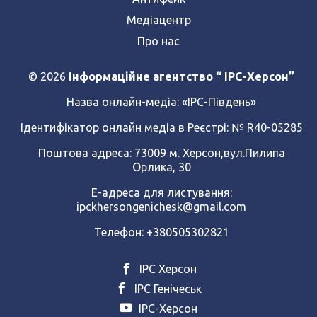
Медіацентр
Про нас
© 2026
Інформаційне агентство “ IPC-Херсон”
Назва онлайн-медіа:
«ІРС-Південь»
Ідентифікатор онлайн медіа в Реєстрі: № R40-05285
Поштова адреса: 73009 м. Херсон,вул.Пилипа
Орлика, 30
Е-адреса для листування:
ipckhersongenichesk@gmail.com
Телефон: +380505302821
ІРС Херсон
ІРС Генічеськ
ІРС-Херсон