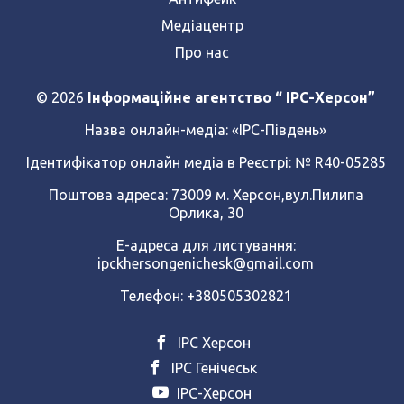
Медіацентр
Про нас
© 2026
Інформаційне агентство “ IPC-Херсон”
Назва онлайн-медіа:
«ІРС-Південь»
Ідентифікатор онлайн медіа в Реєстрі: № R40-05285
Поштова адреса: 73009 м. Херсон,вул.Пилипа
Орлика, 30
Е-адреса для листування:
ipckhersongenichesk@gmail.com
Телефон: +380505302821
ІРС Херсон
ІРС Генічеськ
ІРС-Херсон