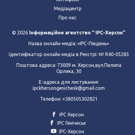
Медіацентр
Про нас
© 2026
Інформаційне агентство “ IPC-Херсон”
Назва онлайн-медіа:
«ІРС-Південь»
Ідентифікатор онлайн медіа в Реєстрі: № R40-05285
Поштова адреса: 73009 м. Херсон,вул.Пилипа
Орлика, 30
Е-адреса для листування:
ipckhersongenichesk@gmail.com
Телефон: +380505302821
ІРС Херсон
ІРС Генічеськ
ІРС-Херсон