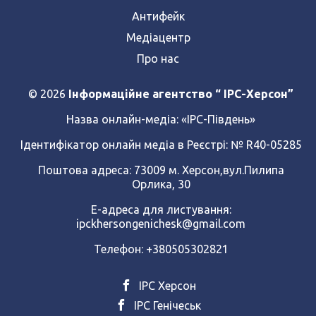
Антифейк
Медіацентр
Про нас
© 2026
Інформаційне агентство “ IPC-Херсон”
Назва онлайн-медіа:
«ІРС-Південь»
Ідентифікатор онлайн медіа в Реєстрі: № R40-05285
Поштова адреса: 73009 м. Херсон,вул.Пилипа
Орлика, 30
Е-адреса для листування:
ipckhersongenichesk@gmail.com
Телефон: +380505302821
ІРС Херсон
ІРС Генічеськ