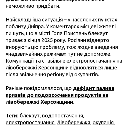
неможливо придбати.
Найскладніша ситуація – у населених пунктах
поблизу Дніпра. У коментарях місцеві жителі
пишуть, що в місті Гола Пристань блекаут
триває з кінця 2025 року. Росіяни відверто
ігнорують цю проблему, тож жодне введення
«надзвичайних режимів» тут не допоможе.
Комунікації та стаьільне електропостачання на
лівобережжі Херсонщини відновляться лише
після звільнення регіону від окупантів.
Раніше повідомлялося, що
дефіцит палива
призвів до подорожчання продуктів на
лівобережжі Херсонщини
.
Теги:
блекаут
,
водопостачання
,
електропостачання
,
Лівобережжя
,
окупація
,