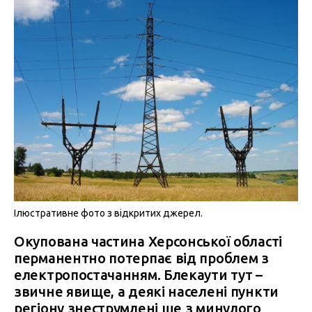
Ілюстративне фото з відкритих джерел.
Окупована частина Херсонської області
перманентно потерпає від проблем з
електропостачанням. Блекаути тут –
звичне явище, а деякі населені пункти
регіону знеструмлені ще з минулого