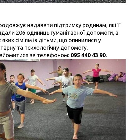
продовжує надавати підтримку родинам, які її
дали 206 одиниць гуманітарної допомоги, а
яких сім’ям із дітьми, що опинилися у
тарну та психологічну допомогу.
найомитися за телефоном:
095 440 43 90
.