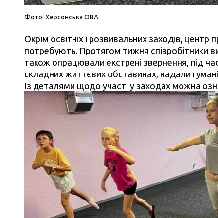
Фото: Херсонська ОВА.
Окрім освітніх і розвивальних заходів, центр 
потребують. Протягом тижня співробітники ви
також опрацювали екстрені звернення, під час 
складних життєвих обставинах, надали гумані
Із д
еталями щодо участі у заходах можна оз