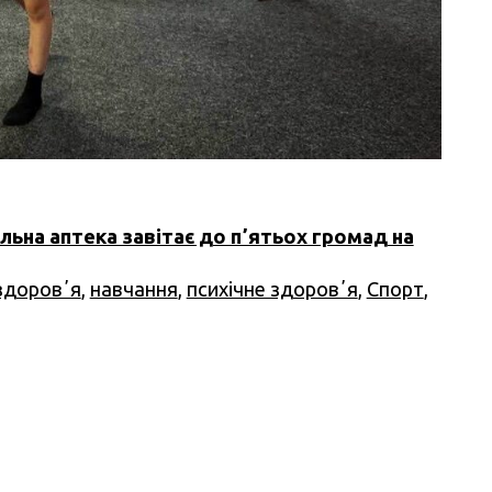
льна аптека завітає до пʼятьох громад на
здоровʼя
,
навчання
,
психічне здоровʼя
,
Спорт
,