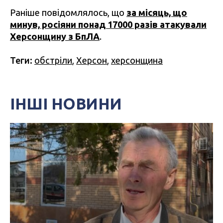
Раніше повідомлялось, що
за місяць, що
минув, росіяни понад 17000 разів атакували
Херсонщину з БпЛА
.
Теги:
обстріли
,
Херсон
,
херсонщина
ІНШІ НОВИНИ