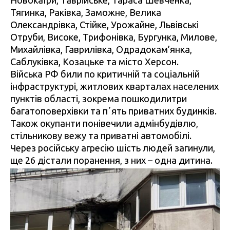
Новокаїри, Таврійське, Тараса Шевченка,
Тягинка, Раківка, Заможне, Велика
Олександрівка, Стійке, Урожайне, Львівські
Отруби, Високе, Трифонівка, Бургунка, Милове,
Михайлівка, Гаврилівка, Одрадокам’янка,
Саблуківка, Козацьке та місто Херсон.
Війська РФ били по критичній та соціальній
інфраструктурі, житлових кварталах населених
пунктів області, зокрема пошкодилитри
багатоповерхівки та пʼять приватних будинків.
Також окупанти понівечили адмінбудівлю,
стільникову вежу та приватні автомобілі.
Через російську агресію шість людей загинули,
ще 26 дістали поранення, з них – одна дитина.