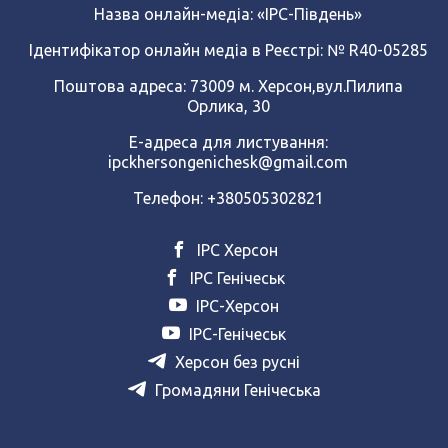
Назва онлайн-медіа:
«ІРС-Південь»
Ідентифікатор онлайн медіа в Реєстрі: № R40-05285
Поштова адреса: 73009 м. Херсон,вул.Пилипа
Орлика, 30
Е-адреса для листування:
ipckhersongenichesk@gmail.com
Телефон: +380505302821
ІРС Херсон
ІРС Генічеськ
ІРС-Херсон
ІРС-Генічеськ
Херсон без русні
Громадяни Генічеська