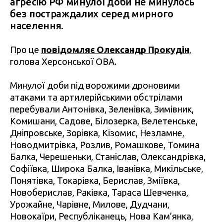
агресію РФ минулої доби не минулось
без постраждалих серед мирного
населення.
Про це
повідомляє Олександр Прокудін
,
голова Херсонської ОВА.
Минулої доби під ворожими дроновими
атаками та артилерійськими обстрілами
перебували Антонівка, Зеленівка, Зимівник,
Комишани, Садове, Білозерка, Велетенське,
Дніпровське, Зорівка, Кізомис, Незламне,
Новодмитрівка, Розлив, Ромашкове, Томина
Балка, Черешеньки, Станіслав, Олександрівка,
Софіївка, Широка Балка, Іванівка, Микільське,
Понятівка, Токарівка, Берислав, Зміївка,
Новоберислав, Раківка, Тараса Шевченка,
Урожайне, Чарівне, Милове, Дудчани,
Новокаїри, Республіканець, Нова Кам’янка,