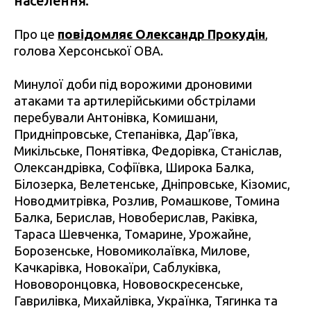
населення.
Про це
повідомляє Олександр Прокудін
,
голова Херсонської ОВА.
Минулої доби під ворожими дроновими
атаками та артилерійськими обстрілами
перебували Антонівка, Комишани,
Придніпровське, Степанівка, Дар’ївка,
Микільське, Понятівка, Федорівка, Станіслав,
Олександрівка, Софіївка, Широка Балка,
Білозерка, Велетенське, Дніпровське, Кізомис,
Новодмитрівка, Розлив, Ромашкове, Томина
Балка, Берислав, Новоберислав, Раківка,
Тараса Шевченка, Томарине, Урожайне,
Борозенське, Новомиколаївка, Милове,
Качкарівка, Новокаїри, Саблуківка,
Нововоронцовка, Нововоскресенське,
Гаврилівка, Михайлівка, Українка, Тягинка та