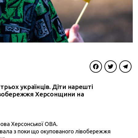
Facebook
Twitter
Telegra
рьох українців. Діти нарешті
івобережжя Херсонщини на
лова Херсонської ОВА.
вала з поки що окупованого лівобережжя