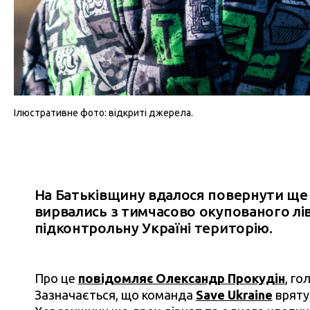
Ілюстративне фото: відкриті джерела.
На Батьківщину вдалося повернути ще т
вирвались з тимчасово окупованого л
підконтрольну Україні територію.
Про це
повідомляє Олександр Прокудін
, го
Зазначається, що команда
Save Ukraine
вряту