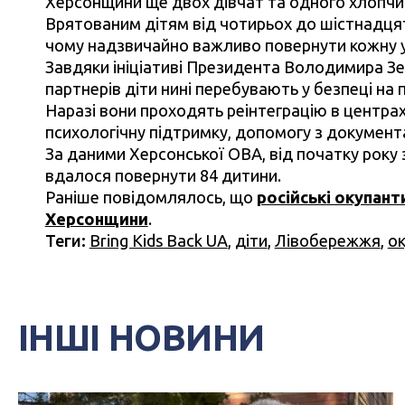
Херсонщини ще двох дівчат та одного хлопчи
Врятованим дітям від чотирьох до шістнадцяти
чому надзвичайно важливо повернути кожну ук
Завдяки ініціативі Президента Володимира З
партнерів діти нині перебувають у безпеці на п
Наразі вони проходять реінтеграцію в центра
психологічну підтримку, допомогу з документа
За даними Херсонської ОВА, від початку рок
вдалося повернути 84 дитини.
Раніше повідомлялось, що
російські окупант
Херсонщини
.
Теги:
Bring Kids Back UA
,
діти
,
Лівобережжя
,
ок
ІНШІ НОВИНИ