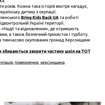
ка.
 років. Кожна така історія вкотре нагадує,
раїнську дитину з окупації.
еленського
Bring Kids Back UA
та роботі
ідконтрольній Україні території.
х «Надії та відновлення», де отримують
ми, а також безпечний прихисток і турботу.
у з тимчасово окупованих громад Херсонщини
и збираються закрити частину шкіл на ТОТ
упація
,
повернення
,
херсонщина