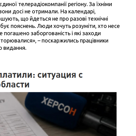
 єдиної телерадіокомпанії регіону. За їхніми
 вони досі не отримали. На календарі,
шують, що йдеться не про разові технічні
бує пояснень. Люди хочуть розуміти, хто несе
де погашено заборгованість і які заходи
овторювалися», – поскаржились працівники
о видання.