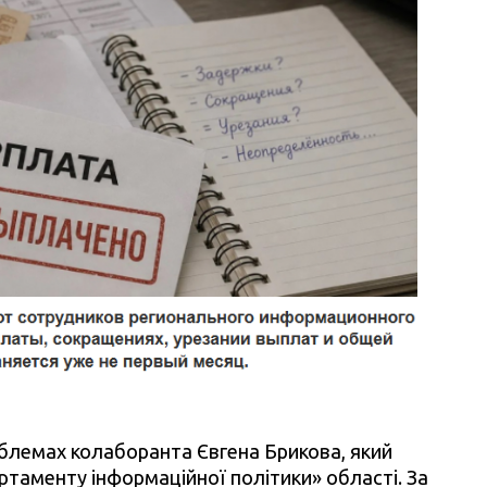
блемах колаборанта Євгена Брикова, який
таменту інформаційної політики» області. За