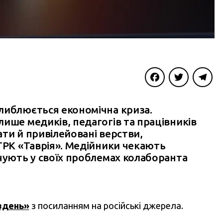
Facebook
Twitter
Telegra
либлюється економічна криза.
ише медиків, педагогів та працівників
ти й привілейовані верстви,
ТРК «Таврія». Медійники чекають
чують у своїх проблемах колаборанта
вдень»
з посиланням на російські джерела.