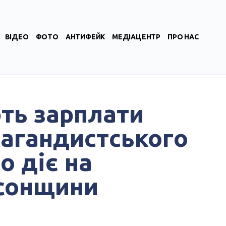
ВІДЕО
ФОТО
АНТИФЕЙК
МЕДІАЦЕНТР
ПРО НАС
ть зарплати
агандистського
о діє на
сонщини