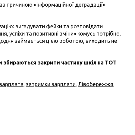
тав причиною «інформаційної деградації»
ацію: вигадувати фейки та розповідати
, успіхи та позитивні зміни» комусь потрібно,
щодня займається цією роботою, виходить не
ти збираються закрити частину шкіл на ТОТ
зарплата
,
затримки зарплати
,
Лівобережжя
,