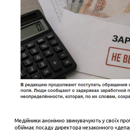
Медійники анонімно звинувачують у своїх про
обіймає посаду директора незаконного «депар