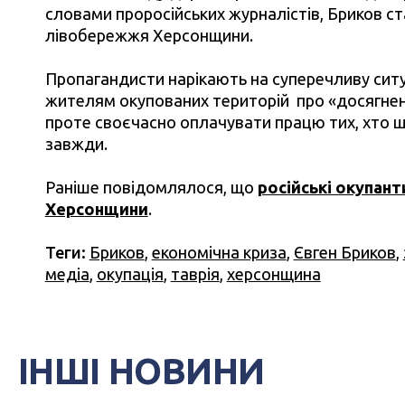
словами проросійських журналістів, Бриков с
лівобережжя Херсонщини.
Пропагандисти нарікають на суперечливу ситу
жителям окупованих територій про «досягнення
проте своєчасно оплачувати працю тих, хто 
завжди.
Раніше повідомлялося, що
російські окупан
Херсонщини
.
Теги:
Бриков
,
економічна криза
,
Євген Бриков
,
медіа
,
окупація
,
таврія
,
херсонщина
ІНШІ НОВИНИ