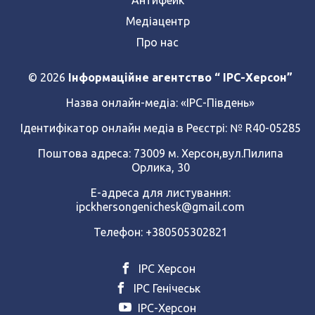
Медіацентр
Про нас
© 2026
Інформаційне агентство “ IPC-Херсон”
Назва онлайн-медіа:
«ІРС-Південь»
Ідентифікатор онлайн медіа в Реєстрі: № R40-05285
Поштова адреса: 73009 м. Херсон,вул.Пилипа
Орлика, 30
Е-адреса для листування:
ipckhersongenichesk@gmail.com
Телефон: +380505302821
ІРС Херсон
ІРС Генічеськ
ІРС-Херсон