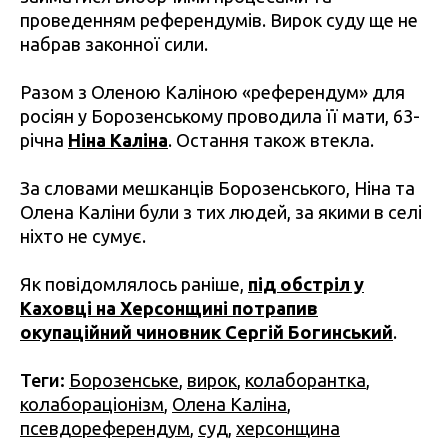
проведенням референдумів. Вирок суду ще не
набрав законної сили.
Разом з Оленою Каліною «референдум» для
росіян у Борозенському проводила її мати, 63-
річна
Ніна Каліна
. Остання також втекла.
За словами мешканців Борозенського, Ніна та
Олена Каліни були з тих людей, за якими в селі
ніхто не сумує.
Як повідомлялось раніше,
під обстріл у
Каховці на Херсонщині потрапив
окупаційний чиновник Сергій Богинський
.
Теги:
Борозенське
,
вирок
,
колаборантка
,
колабораціонізм
,
Олена Каліна
,
псевдореферендум
,
суд
,
херсонщина