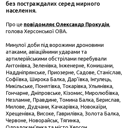
без постраждалих серед мирного
населення.
Про це
повідомляє Олександр Прокудін
,
голова Херсонської ОВА.
Минулої доби під ворожими дроновими
атаками, авіаційними ударами та
артилерійськими обстрілами перебували
Антонівка, Зеленівка, Інженерне, Комишани,
Наддніпрянське, Приозерне, Садове, Станіслав,
Софіївка, Широка Балка, Дар’ївка, Інгулець,
Микільське, Понятівка, Токарівка, Ульянівка,
Гончарне, Дніпровське, Кізомис, Миролюбівка,
Незламне, Правдине, Томина Балка, Берислав,
Милове, Дудчани, Качкарівка, Новокаїри,
Хрещенівка, Високе, Гаврилівка, Золота Балка,
Червоне, Новорайськ, Тягинка,
Одрадокам’янка та місто Херсон.