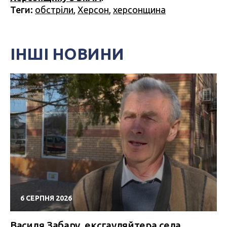
Теги:
обстріли
,
Херсон
,
херсонщина
ІНШІ НОВИНИ
6 СЕРПНЯ 2026
Василя Забару, ексгауляйтера села