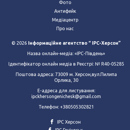
Фото
Антифейк
Медіацентр
Про нас
© 2026
Інформаційне агентство “ IPC-Херсон”
Назва онлайн-медіа:
«ІРС-Південь»
Ідентифікатор онлайн медіа в Реєстрі: № R40-05285
Поштова адреса: 73009 м. Херсон,вул.Пилипа
Орлика, 30
Е-адреса для листування:
ipckhersongenichesk@gmail.com
Телефон: +380505302821
ІРС Херсон
ІРС Генічеськ