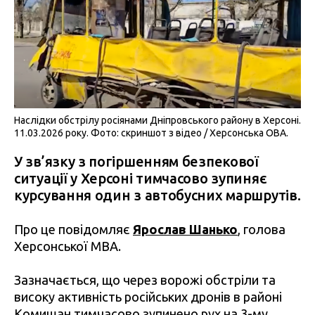
Наслідки обстрілу росіянами Дніпровського району в Херсоні.
11.03.2026 року. Фото: скриншот з відео / Херсонська ОВА.
У зв’язку з погіршенням безпекової
ситуації у Херсоні тимчасово зупиняє
курсування один з автобусних маршрутів.
Про це повідомляє
Ярослав Шанько
, голова
Херсонської МВА.
Зазначається, що через ворожі обстріли та
високу активність російських дронів в районі
Комишан тимчасово зупинено рух на 3-му