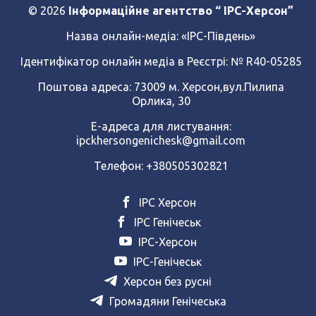
© 2026
Інформаційне агентство “ IPC-Херсон”
Назва онлайн-медіа:
«ІРС-Південь»
Ідентифікатор онлайн медіа в Реєстрі: № R40-05285
Поштова адреса: 73009 м. Херсон,вул.Пилипа
Орлика, 30
Е-адреса для листування:
ipckhersongenichesk@gmail.com
Телефон: +380505302821
ІРС Херсон
ІРС Генічеськ
ІРС-Херсон
ІРС-Генічеськ
Херсон без русні
Громадяни Генічеська