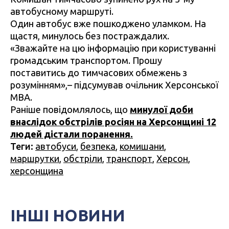
автобусному маршруті.
Один автобус вже пошкоджено уламком. На
щастя, минулось без постраждалих.
«Зважайте на цю інформацію при користуванні
громадським транспортом. Прошу
поставитись до тимчасових обмежень з
розумінням»,– підсумував очільник Херсонської
МВА.
Раніше повідомлялось, що
минулої доби
внаслідок обстрілів росіян на Херсонщині 12
людей дістали поранення.
Теги:
автобуси
,
безпека
,
комишани
,
маршрутки
,
обстріли
,
транспорт
,
Херсон
,
херсонщина
ІНШІ НОВИНИ