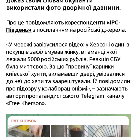
доказ своїм словам окупанти
використали фото дворічної давнини.
Про це повідомляють кореспонденти
«IPC-
Південь»
з посиланням на російські джерела.
«У мережі завірусилося відео: у Херсоні один із
покупців зафільмував жінку, в гаманці якої
лежали 5000 російських рублів. Реакція СБУ
була миттєвою. За цю “провину” карники
київської хунти, виламавши двері, увірвалися
до неї до хати та заарештували. Їй повідомили
про підозру у колабораціонізмі», – зазначають
автори пропагандистського Telegram-каналу
«Free Kherson».