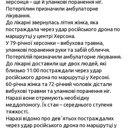
херсонця – ще й уламкові поранення ніг.
Потерпілим призначили амбулаторне
лікування.
До лікарні звернулась літня жінка, яка
постраждала через удар російського дрона по
маршрутці у центрі Херсона.
У 79-річної херсонки – вибухова травма,
уламкові поранення руки та забій обличчя.
Потерпілій призначили амбулаторне лікування.
До лікарні доставили ще двох людей, які
близько 11:00 постраждали через удар
російського дрона по маршрутці у Херсоні.
60-річна жінка та 72-річний чоловік дістали
вибухові травми та уламкові поранення ніг.
Наразі вони отримують необхідну
меддопомогу. Їх стан – середнього ступеня
тяжкості.
Наразі відомо про девʼятьох постраждалих
через удар російського дрона по маршрутці у