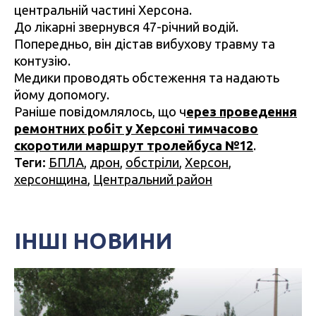
центральній частині Херсона.
До лікарні звернувся 47-річний водій.
Попередньо, він дістав вибухову травму та
контузію.
Медики проводять обстеження та надають
йому допомогу.
Раніше повідомлялось, що ч
ерез проведення
ремонтних робіт у Херсоні тимчасово
скоротили маршрут тролейбуса №12
.
Теги:
БПЛА
,
дрон
,
обстріли
,
Херсон
,
херсонщина
,
Центральний район
ІНШІ НОВИНИ