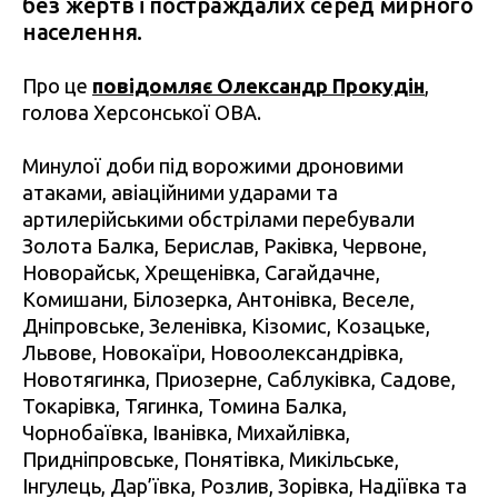
без жертв і постраждалих серед мирного
населення.
Про це
повідомляє Олександр Прокудін
,
голова Херсонської ОВА.
Минулої доби під ворожими дроновими
атаками, авіаційними ударами та
артилерійськими обстрілами перебували
Золота Балка, Берислав, Раківка, Червоне,
Новорайськ, Хрещенівка, Сагайдачне,
Комишани, Білозерка, Антонівка, Веселе,
Дніпровське, Зеленівка, Кізомис, Козацьке,
Львове, Новокаїри, Новоолександрівка,
Новотягинка, Приозерне, Саблуківка, Садове,
Токарівка, Тягинка, Томина Балка,
Чорнобаївка, Іванівка, Михайлівка,
Придніпровське, Понятівка, Микільське,
Інгулець, Дар’ївка, Розлив, Зорівка, Надіївка та