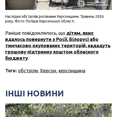
Наслідки обстрілів росіянами Херсонщини. Травень 2026
року. Фото: Поліція Херсонської області.
Раніше повідомлялось, що
дітям, яких
вдалось повернути з Росії, Білорусі або
тимчасово окупованих територій, нададуть
грошову підтримку коштом обласного
бюджету
.
Теги:
обстріли
,
Херсон
,
херсонщина
ІНШІ НОВИНИ