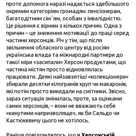
проте допомога наразі надається здебільшого
окремим категоріям громадян: пенсіонерам,
багатодітним сімʼям, особам з інвалідністю.
Це рішення є вірним з кількох причин. Одна з
причин – це зниження мотивації до праці серед
частини херсонців. Річ у тім, що після
звільнення обласного центру від росіян
українська влада та міжнародні партнери до
такої міри «засипали» Херсон продуктами, що
частина містян просто відмовлялась
працювати. Деякі найзавзятіші «колекціонери»
збирали десятки кілограмів круп чи макаронів,
які потім просто викидали на смітники. Звісно,
зараз ситуація змінилась, проте, за оцінками
самих херсонців, – вони не вважають себе
«кинутими напризволяще», як би Сальдо чи
Кастюкевичу цього не хотілось.
Раніше повідомлялось, що
у Херсонській