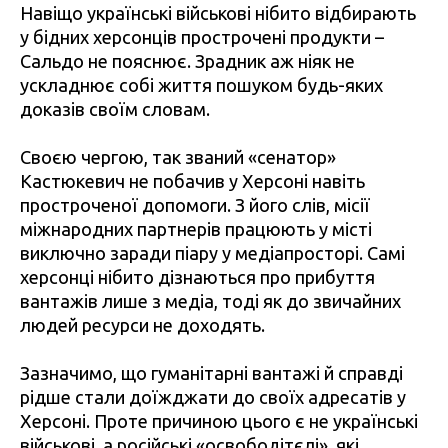
Навіщо українські військові нібито відбирають
у бідних херсонців прострочені продукти –
Сальдо не пояснює. Зрадник аж ніяк не
ускладнює собі життя пошуком будь-яких
доказів своїм словам.
Своєю чергою, так званий «сенатор»
Кастюкевич не побачив у Херсоні навіть
простроченої допомоги. З його слів, місії
міжнародних партнерів працюють у місті
виключно заради піару у медіапросторі. Самі
херсонці нібито дізнаються про прибуття
вантажів лише з медіа, тоді як до звичайних
людей ресурси не доходять.
Зазначимо, що гуманітарні вантажі й справді
рідше стали доїжджати до своїх адресатів у
Херсоні. Проте причиною цього є не українські
військові, а російські «освободітєлі», які