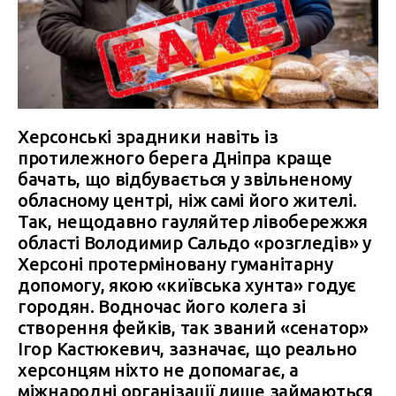
Херсонські зрадники навіть із
протилежного берега Дніпра краще
бачать, що відбувається у звільненому
обласному центрі, ніж самі його жителі.
Так, нещодавно гауляйтер лівобережжя
області Володимир Сальдо «розгледів» у
Херсоні протерміновану гуманітарну
допомогу, якою «київська хунта» годує
городян. Водночас його колега зі
створення фейків, так званий «сенатор»
Ігор Кастюкевич, зазначає, що реально
херсонцям ніхто не допомагає, а
міжнародні організації лише займаються