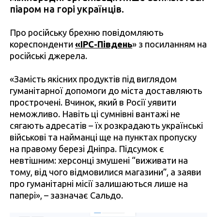
піаром на горі українців.
Про російську брехню повідомляють
кореспонденти
«IPC-Південь
» з посиланням на
російські джерела.
«Замість якісних продуктів під виглядом
гуманітарної допомоги до міста доставляють
прострочені. Вчинок, який в Росії уявити
неможливо. Навіть ці сумнівні вантажі не
сягають адресатів – їх розкрадають українські
військові та найманці ще на пунктах пропуску
на правому березі Дніпра. Підсумок є
невтішним: херсонці змушені “виживати на
тому, від чого відмовилися магазини”, а заяви
про гуманітарні місії залишаються лише на
папері», – зазначає Сальдо.