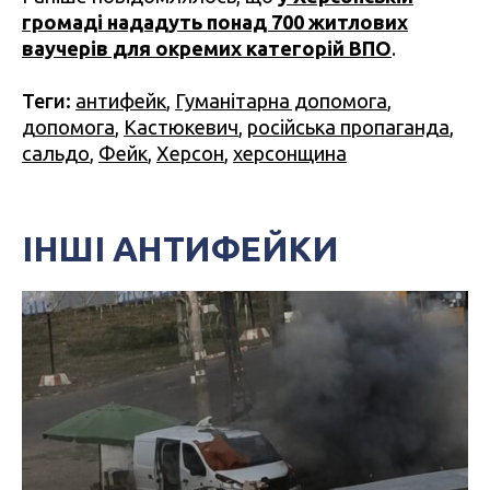
громаді нададуть понад 700 житлових
ваучерів для окремих категорій ВПО
.
Теги:
антифейк
,
Гуманітарна допомога
,
допомога
,
Кастюкевич
,
російська пропаганда
,
сальдо
,
Фейк
,
Херсон
,
херсонщина
ІНШІ АНТИФЕЙКИ