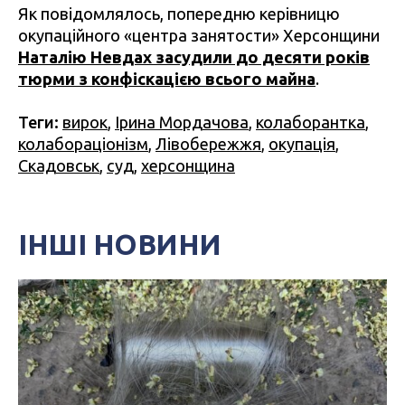
Як повідомлялось, попередню керівницю
окупаційного «центра занятости» Херсонщини
Наталію Невдах засудили до десяти років
тюрми з конфіскацією всього майна
.
Теги:
вирок
,
Ірина Мордачова
,
колаборантка
,
колабораціонізм
,
Лівобережжя
,
окупація
,
Скадовськ
,
суд
,
херсонщина
ІНШІ НОВИНИ