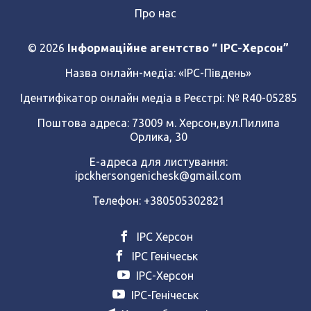
Про нас
© 2026
Інформаційне агентство “ IPC-Херсон”
Назва онлайн-медіа:
«ІРС-Південь»
Ідентифікатор онлайн медіа в Реєстрі: № R40-05285
Поштова адреса: 73009 м. Херсон,вул.Пилипа
Орлика, 30
Е-адреса для листування:
ipckhersongenichesk@gmail.com
Телефон: +380505302821
ІРС Херсон
ІРС Генічеськ
ІРС-Херсон
ІРС-Генічеськ