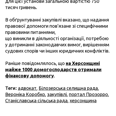
для цієї установи загальною вартістю 750
тисяч гривень.
В обґрунтуванні закупівлі вказано, що надання
правової допомоги пов’язане зі специфічними
правовими питаннями,
що виникли в діяльності організації, потребою
у дотриманні законодавчих вимог, вирішенням
судових спорів чи інших юридичних конфліктів.
Раніше повідомлялось, що
на Херсонщині
майже 1000 домогосподарств отримали
фінансову допомогу
.
Теги:
адвокат
,
Білозерська селищна рада
,
Вероніка Коробко
,
закупівлі
,
портал Прозорро
,
Станіславська сільська рада
,
херсонщина