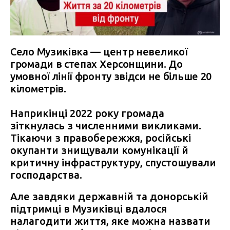
Село Музиківка — центр невеликої
громади в степах Херсонщини. До
умовної лінії фронту звідси не більше 20
кілометрів.
Наприкінці 2022 року громада
зіткнулась з численними викликами.
Тікаючи з правобережжя, російські
окупанти знищували комунікації й
критичну інфраструктуру, спустошували
господарства.
Але завдяки державній та донорській
підтримці в Музиківці вдалося
налагодити життя, яке можна назвати