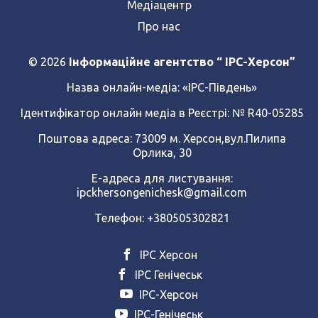
Медіацентр
Про нас
© 2026
Інформаційне агентство “ IPC-Херсон”
Назва онлайн-медіа:
«ІРС-Південь»
Ідентифікатор онлайн медіа в Реєстрі: № R40-05285
Поштова адреса: 73009 м. Херсон,вул.Пилипа
Орлика, 30
Е-адреса для листування:
ipckhersongenichesk@gmail.com
Телефон: +380505302821
ІРС Херсон
ІРС Генічеськ
ІРС-Херсон
ІРС-Генічеськ