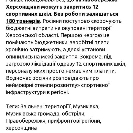
Херсонщини можуть закритись 12
спортивних шкіл. Без роботи залишаться
180 тренерів
. Росіяни поступово скорочують
бюджетні витрати на окуповані території
Херсонської області. Першою чергою це
помічають бюджетники: заробітні плати
хронічно затримують, а деякі установи
опинились на межі закриття. Зокрема, під
загрозою ліквідації одразу 12 спортивних шкіл,
персоналу яких просто немає чим платити.
Водночас росіяни розповідають про
неймовірні «темпи розвитку» спортивної
інфраструктури в регіоні.
Теги:
Звільнені територіїї
,
Музиківка
,
Музиківська громада
,
обстріли
,
Правобережжя
,
прифронтові регіони
,
херсонщина