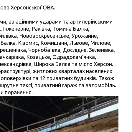
лова Херсонської ОВА.
и, авіаційними ударами та артилерійськими
 Інженерне, Раківка, Томина Балка,
рилівка, Нововоскресенське, Урожайне,
 Балка, Кізомис, Комишани, Львове, Милове,
Хрещенівка, Чорнобаївка, Дослідне, Зеленівка,
ачкарівка, Козацьке, Одрадокам’янка,
лександрівка, Широка Балка та місто Херсон.
нфраструктурі, житлових кварталах населених
оповерхівки та 12 приватних будинків. Також
шрутне таксі, приватний гараж та автомобіль.
ли поранення.