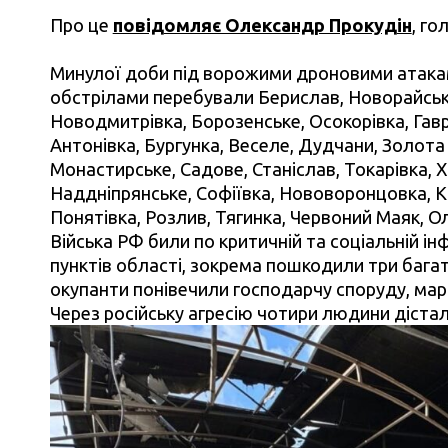
Про це
повідомляє Олександр Прокудін
, го
Минулої доби під ворожими дроновими атакам
обстрілами перебували Берислав, Новорайськ,
Новодмитрівка, Борозенське, Осокорівка, Гав
Антонівка, Бургунка, Веселе, Дудчани, Золота
Монастирське, Садове, Станіслав, Токарівка, 
Наддніпрянське, Софіївка, Нововоронцовка, К
Понятівка, Розлив, Тягинка, Червоний Маяк, О
Війська РФ били по критичній та соціальній і
пунктів області, зокрема пошкодили три багат
окупанти понівечили господарчу споруду, мар
Через російську агресію чотири людини діста