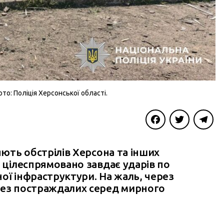
то: Поліція Херсонської області.
Facebook
Twitter
Telegra
яють обстрілів Херсона та інших
г цілеспрямовано завдає ударів по
ої інфраструктури. На жаль, через
без постраждалих серед мирного