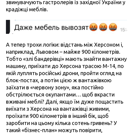
звинувачують гастролерів із західної України у
крадіжці меблів.
А тепер трохи логіки: відстань між Херсоном і,
наприклад, Львовом – майже 900 кілометрів.
Тобто «злі бандерівці» мають знайти вантажну
машину, приїхати до Херсона трасою М-14, по
якій луплять російські дрони, пройти огляд на
блок-постах, а потім цією ж вантажівкою
заїхати в «червону зону», яка постійно
обстрілюється окупантами… щоб вкрасти
вживані меблі? Далі, якщо їм дуже пощастить
виїхати з Херсона на вантажівці живими,
проїхати 900 кілометрів в інший бік, щоб
заробити на цьому кілька сотень гривень? У
такий «бізнес-план» можуть повірити,