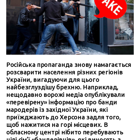
Російська пропаганда знову намагається
розсварити населення різних регіонів
України, вигадуючи для цього
найбезглуздішу брехню. Наприклад,
нещодавно ворожі медіа опублікували
«перевірену» інформацію про банди
мародерів із західної України, які
приїжджають до Херсона задля того,
щоб нажитися на горі місцевих. В
обласному центрі нібито перебувають
цілі сім’ї «бандерівців», які виносять з