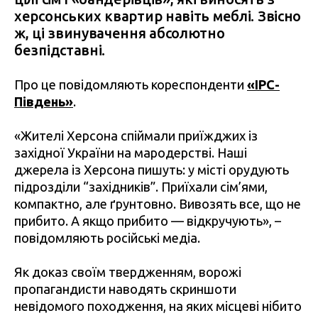
херсонських квартир навіть меблі. Звісно
ж, ці звинувачення абсолютно
безпідставні.
Про це повідомляють кореспонденти
«IPC-
Південь»
.
«Жителі Херсона спіймали приїжджих із
західної України на мародерстві. Наші
джерела із Херсона пишуть: у місті орудують
підрозділи “західників”. Приїхали сім’ями,
компактно, але ґрунтовно. Вивозять все, що не
прибито. А якщо прибито — відкручують», –
повідомляють російські медіа.
Як доказ своїм твердженням, ворожі
пропагандисти наводять скриншоти
невідомого походження, на яких місцеві нібито