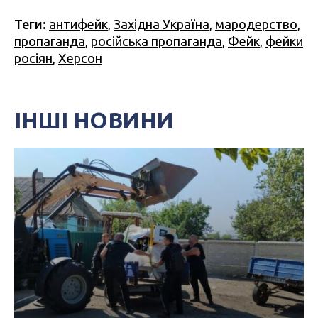
Теги:
антифейк
,
Західна Україна
,
мародерство
,
пропаганда
,
російська пропаганда
,
Фейк
,
фейки
росіян
,
Херсон
ІНШІ НОВИНИ