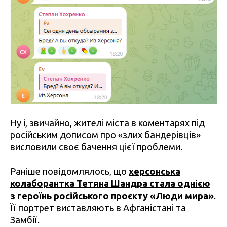
Ну і, звичайно, жителі міста в коментарях під
російським дописом про «злих бандерівців»
висловили своє бачення цієї проблеми.
Раніше повідомлялось, що
херсонська
колаборантка Тетяна Шандра стала однією
з героїнь російського проєкту «Люди мира»
.
Її портрет виставляють в Афганістані та
Замбії.