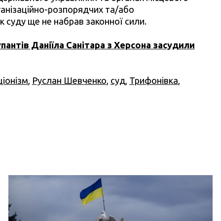
ганізаційно-розпорядчих та/або
 суду ще не набрав законної сили.
пантів Даніїла Санітара з Херсона засудили
іонізм
,
Руслан Шевченко
,
суд
,
Трифонівка
,