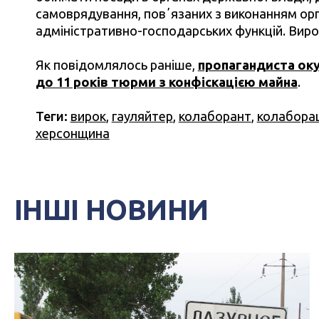
самоврядування, повʼязаних з виконанням ор
адміністративно-господарських функцій. Вирок
Як повідомлялось раніше,
пропагандиста оку
до 11 років тюрми з конфіскацією майна
.
Теги:
вирок
,
гауляйтер
,
колаборант
,
колаборац
херсонщина
ІНШІ НОВИНИ