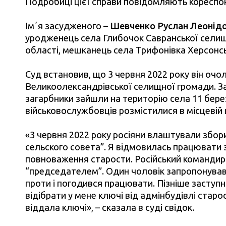
Подробиці цієї справи повідомляють коресп
Імʼя засудженого –
Шевченко Руслан Леонід
уродженець села Глибочок Савранської селищ
області, мешканець села Трифонівка Херсонсь
Суд встановив, що 3 червня 2022 року він очо
Великоолександрівської селищної громади. За
загарбники зайшли на територію села 11 берез
військовослужбовців розмістилися в місцевій 
«3 червня 2022 року росіяни влаштували збор
сельского совета”. Я відмовилась працювати з
повноваження старости. Російський командир
“председателем”. Один чоловік запропонував
проти і погодився працювати. Пізніше заступн
відібрати у мене ключі від адмінбудівлі старос
віддала ключі», – сказала в суді свідок.