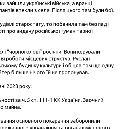
и зайшли українські війська, а вранці
антів втекли з села. Після цього там були бої.
дівлі старостату, то побачила там безлад і
ті про видачу російської гуманітарної
елі “чорноголові” росіяни. Вони керували
я роботи місцевих структур. Руслан
ському будинку культури і обіцяв там ще одну
тер більше нічого їй не пропонував.
ні 2023 року.
ості за ч. 5 ст. 111-1 КК України. Заочний
го майна.
бування основного покарання заборонили
державного управління та органах місцевого