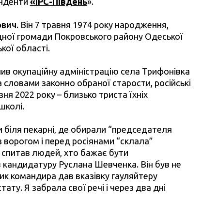
онденти
«ІРС-Південь
».
ович
. Він 7 травня 1974 року народження,
ної громади Покровського району Одеської
кої області.
лив окупаційну адміністрацію села Трифонівка
 словами законно обраної старости, російські
ня 2022 року – близько триста їхніх
школі.
и біля пекарні, де обирали “председателя
 ворогом і перед росіянами “склала”
 спитав людей, хто бажає бути
 кандидатуру Руслана Шевченка. Він був не
ик командира дав вказівку гауляйтеру
тату. Я забрала свої речі і через два дні