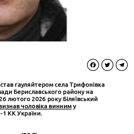
Facebook
Twitter
Telegra
 став гауляйтером села Трифонівка
мади Бериславського району на
 26 лютого 2026 року Біляївський
визнав чоловіка винним
у
1-1 КК України.