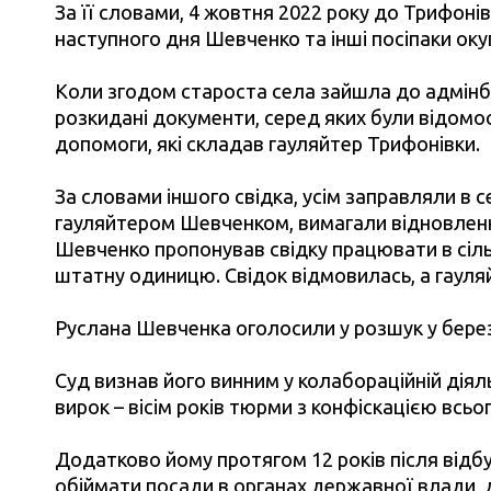
За її словами, 4 жовтня 2022 року до Трифонівк
наступного дня Шевченко та інші посіпаки окуп
Коли згодом староста села зайшла до адмінбу
розкидані документи, серед яких були відомос
допомоги, які складав гауляйтер Трифонівки.
За словами іншого свідка, усім заправляли в с
гауляйтером Шевченком, вимагали відновленн
Шевченко пропонував свідку працювати в сіль
штатну одиницю. Свідок відмовилась, а гауляй
Руслана Шевченка оголосили у розшук у берез
Суд визнав його винним у колабораційній діяльн
вирок – вісім років тюрми з конфіскацією всьо
Додатково йому протягом 12 років після від
обіймати посади в органах державної влади, 