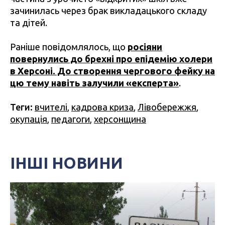
зачинилась через брак викладацького складу
та дітей.
Раніше повідомлялось, що
росіяни
повернулись до брехні про епідемію холери
в Херсоні. До створення чергового фейку на
цю тему навіть залучили «експерта»
.
Теги:
вчителі
,
кадрова криза
,
Лівобережжя
,
окупація
,
педагоги
,
херсонщина
ІНШІ НОВИНИ