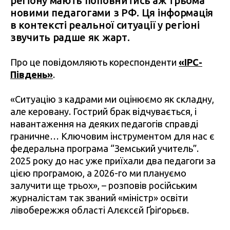
регіону мають поповнитись аж трьома
новими педагогами з РФ. Ця інформація
в контексті реальної ситуації у регіоні
звучить радше як жарт.
Про це повідомляють кореспонденти
«IPC-
Південь»
.
«Ситуацію з кадрами ми оцінюємо як складну,
але керовану. Гострий брак відчувається, і
навантаження на деяких педагогів справді
граничне… Ключовим інструментом для нас є
федеральна програма “Земський учитель”.
2025 року до нас уже приїхали два педагоги за
цією програмою, а 2026-го ми плануємо
залучити ще трьох», – розповів російським
журналістам так званий «міністр» освіти
лівобережжя області Алєксєй Ґріґорьєв.