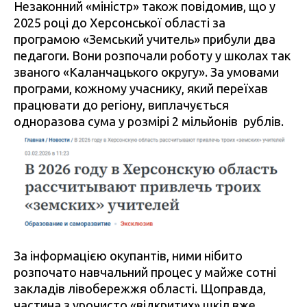
Незаконний «міністр» також повідомив, що у
2025 році до Херсонської області за
програмою «Земський учитель» прибули два
педагоги. Вони розпочали роботу у школах так
званого «Каланчацького округу». За умовами
програми, кожному учаснику, який переїхав
працювати до регіону, виплачується
одноразова сума у ​​розмірі 2 мільйонів рублів.
За інформацією окупантів, ними нібито
розпочато навчальний процес у майже сотні
закладів лівобережжя області. Щоправда,
частина з урочисто «відкритих» шкіл вже