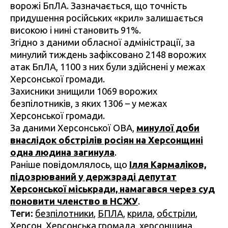
ворожі БпЛА. Зазначається, що точність
придушення російських «крил» залишається
високою і нині становить 91%.
Згідно з даними обласної адміністрації, за
минулий тиждень зафіксовано 2148 ворожих
атак БпЛА, 1100 з них були здійснені у межах
Херсонської громади.
Захисники знищили 1069 ворожих
безпілотників, з яких 1306 – у межах
Херсонської громади.
За даними Херсонської ОВА,
минулої доби
внаслідок обстрілів росіян на Херсонщині
одна людина загинула
.
Раніше повідомлялось, що
Ілля Кармаліков,
підозрюваний у держзраді депутат
Херсонської міськради, намагався через суд
поновити членство в НСЖУ
.
Теги:
безпілотники
,
БПЛА
,
крила
,
обстріли
,
Херсон
,
Херсонська громада
,
херсонщина