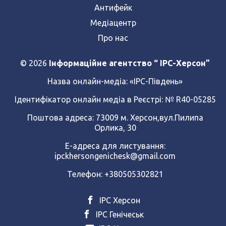
Антифейк
Медіацентр
Про нас
© 2026
Інформаційне агентство “ IPC-Херсон”
Назва онлайн-медіа:
«ІРС-Південь»
Ідентифікатор онлайн медіа в Реєстрі: № R40-05285
Поштова адреса: 73009 м. Херсон,вул.Пилипа
Орлика, 30
Е-адреса для листування:
ipckhersongenichesk@gmail.com
Телефон: +380505302821
ІРС Херсон
ІРС Генічеськ