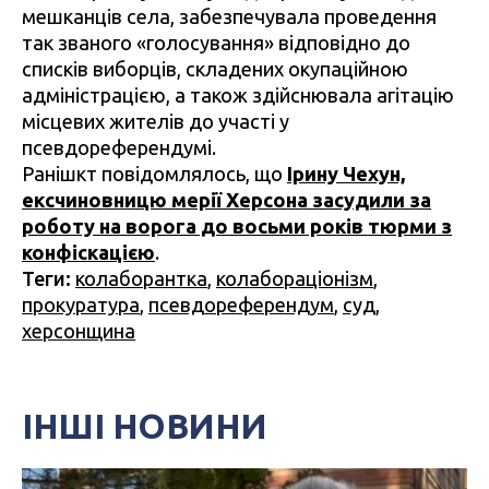
мешканців села, забезпечувала проведення
так званого «голосування» відповідно до
списків виборців, складених окупаційною
адміністрацією, а також здійснювала агітацію
місцевих жителів до участі у
псевдореферендумі.
Ранішкт повідомлялось, що
Ірину Чехун,
ексчиновницю мерії Херсона засудили за
роботу на ворога до восьми років тюрми з
конфіскацією
.
Теги:
колаборантка
,
колабораціонізм
,
прокуратура
,
псевдореферендум
,
суд
,
херсонщина
ІНШІ НОВИНИ