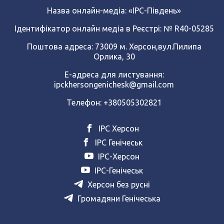
Назва онлайн-медіа:
«ІРС-Південь»
Ідентифікатор онлайн медіа в Реєстрі: № R40-05285
Поштова адреса: 73009 м. Херсон,вул.Пилипа
Орлика, 30
Е-адреса для листування:
ipckhersongenichesk@gmail.com
Телефон: +380505302821
ІРС Херсон
ІРС Генічеськ
ІРС-Херсон
ІРС-Генічеськ
Херсон без русні
Громадяни Генічеська