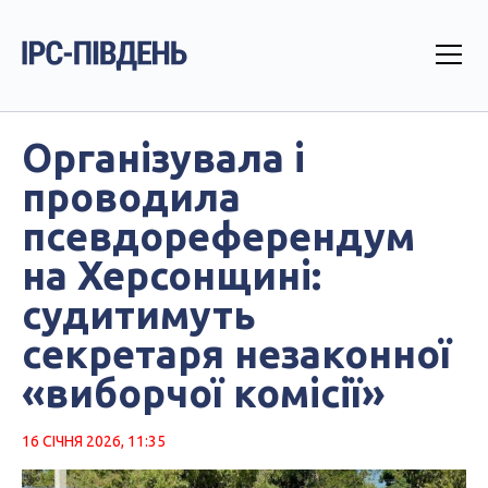
Організувала і
проводила
псевдореферендум
на Херсонщині:
судитимуть
секретаря незаконної
«виборчої комісії»
16 СІЧНЯ 2026, 11:35