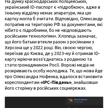
На думку краснодарських поліцейських,
український ID-паспорт є «підробкою», адже в
їхньому відділку немає апаратури, яка цю
картку могла б зчитати. Відповідно, Олександр
потрапив на територію РФ за документами, які
нібито є підробними, бо не «відповідають
російським технологіям». Хлопець зазначає,
що його батьки втекли разом з росіянами з
Херсона ще у 2022 році. Він, своєю чергою,
переїхав до Києва, де у 2023-му й отримав ID-
карту мріючи возз’єднатись з родиною та
стати громадянином Росії. Ворожі медіа не
розкривають особу молодика. Те, що мова йде
про Олександра Нофенка, вдалося встановити
кореспондентам
«IPC-Південь»
, знайшовши
його сторінку в російських соцмережах.