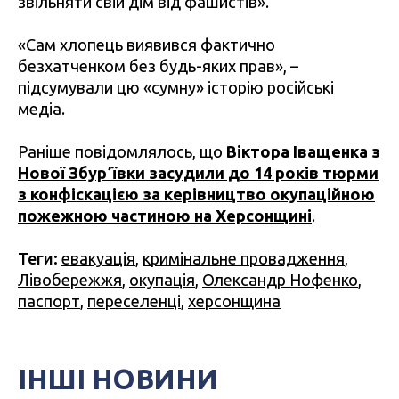
звільняти свій дім від фашистів».
«Сам хлопець виявився фактично
безхатченком без будь-яких прав», –
підсумували цю «сумну» історію російські
медіа.
Раніше повідомлялось, що
Віктора Іващенка з
Нової Збурʼївки засудили до 14 років тюрми
з конфіскацією за керівництво окупаційною
пожежною частиною на Херсонщині
.
Теги:
евакуація
,
кримінальне провадження
,
Лівобережжя
,
окупація
,
Олександр Нофенко
,
паспорт
,
переселенці
,
херсонщина
ІНШІ НОВИНИ