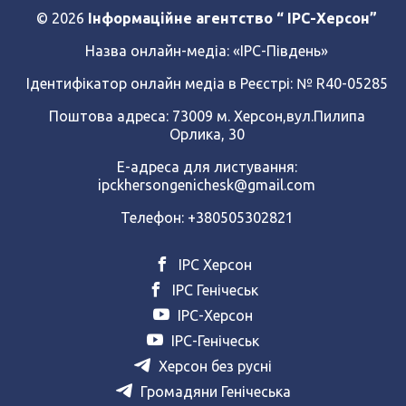
© 2026
Інформаційне агентство “ IPC-Херсон”
Назва онлайн-медіа:
«ІРС-Південь»
Ідентифікатор онлайн медіа в Реєстрі: № R40-05285
Поштова адреса: 73009 м. Херсон,вул.Пилипа
Орлика, 30
Е-адреса для листування:
ipckhersongenichesk@gmail.com
Телефон: +380505302821
ІРС Херсон
ІРС Генічеськ
ІРС-Херсон
ІРС-Генічеськ
Херсон без русні
Громадяни Генічеська