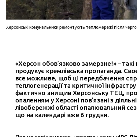
Херсонські комунальники ремонтують тепломережі після чергово
«Херсон обов’язково замерзне!» – такі
продукує кремлівська пропаганда. Своє
все можливе, щоб ці передбачення спр
теплогенерації та критичної інфрастр
фактично знищив Херсонську ТЕЦ, прот
опаленням у Херсоні пов’язані з діяльн
лівобережжі області опалювальний сезо
що на календарі вже 6 грудня.
Про це повідомляють кореспонденти
«IPC-Пі