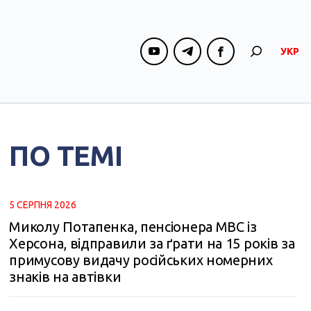
УКР
ПО ТЕМІ
5 СЕРПНЯ 2026
Миколу Потапенка, пенсіонера МВС із
Херсона, відправили за ґрати на 15 років за
примусову видачу російських номерних
знаків на автівки