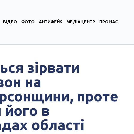
ВІДЕО
ФОТО
АНТИФЕЙК
МЕДІАЦЕНТР
ПРО НАС
ься зірвати
зон на
рсонщини, проте
 його в
дах області