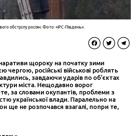
го обстрілу росіян. Фото: «IPC-Південь».
Facebook
Twitter
Telegra
 наративи щороку на початку зими
ю чергою, російські військові роблять
авдились, завдаючи ударів по об’єктах
уктури міста. Нещодавно ворог
е, за словами окупантів, проблеми з
істю української влади. Паралельно на
н ще не розпочався взагалі, попри те,
вдень»
.