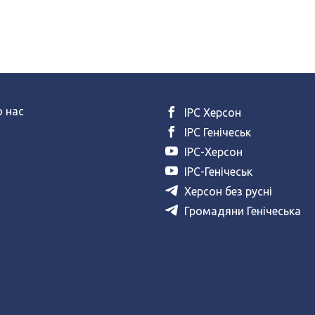
 нас
ІРС Херсон
ІРС Генічеськ
ІРС-Херсон
ІРС-Генічеськ
Херсон без русні
Громадяни Генічеська