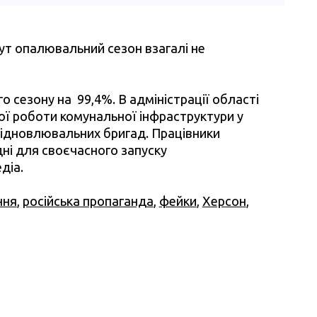
ут опалювальний сезон взагалі не
 сезону на 99,4%. В адміністрації області
ої роботи комунальної інфраструктури у
відновлювальних бригад. Працівники
ні для своєчасного запуску
діа.
ння
,
російська пропаганда
,
фейки
,
Херсон
,