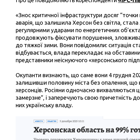
«Знос критичної інфраструктури досяг “точки 
аварія, що залишила Херсон без світла, стал
регулярними ударами по енергетичних об’єкта
продовжують фіксувати порушення, зловживанн
до тяжкої зими. Вони повідомили: ситуація ста
відбувається, влада перекладає на обставини
представники неіснуючого «херсонського підп
Окупанти визнають, що саме вони 4 грудня 20
залишивши половину міста без опалення, що
херсонців. Росіяни одночасно вихваляються ц
замерзне”, і заперечують свою причетність до
них українську владу.