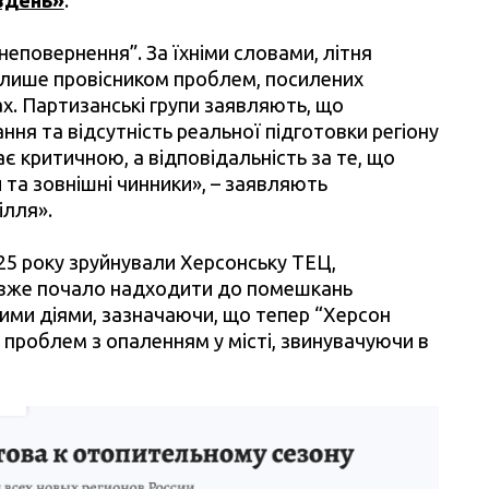
неповернення”. За їхніми словами, літня
а лише провісником проблем, посилених
х. Партизанські групи заявляють, що
я та відсутність реальної підготовки регіону
є критичною, а відповідальність за те, що
 та зовнішні чинники», – заявляють
ілля».
25 року зруйнували Херсонську ТЕЦ,
 вже почало надходити до помешкань
ими діями, зазначаючи, що тепер “Херсон
 проблем з опаленням у місті, звинувачуючи в