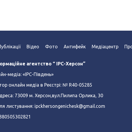
Публікації
Відео
Фото
Антифейк
Медіацентр
Про
ормаційне агентство “ IPC-Херсон”
йн-медіа:
«ІРС-Південь»
тор онлайн медіа в Реєстрі: № R40-05285
реса: 73009 м. Херсон,вул.Пилипа Орлика, 30
ля листування: ipckhersongenichesk@gmail.com
+380505302821