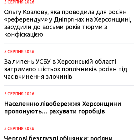
5 СЕРПНЯ 2026
Ольгу Козлову, яка проводила для росіян
«референдум» у Дніпрянах на Херсонщині,
засудили до восьми років тюрми з
конфіскацією
5 СЕРПНЯ 2026
За липень УСБУ в Херсонській області
затримало шістьох поплічників росіян під
час вчинення злочинів
5 СЕРПНЯ 2026
Населенню лівобережжя Херсонщини
пропонують… рахувати горобців
5 СЕРПНЯ 2026
Чергові безглузді обіцянки: росіяни