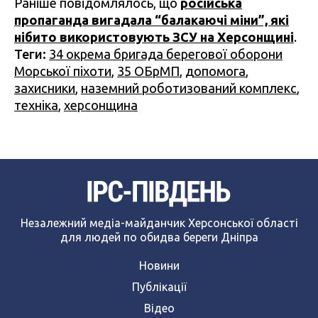
Раніше повідомлялось, що
російська
пропаганда вигадала “балакаючі міни”, які
нібито використовують ЗСУ на Херсонщині
.
Теги:
34 окрема бригада берегової оборони
Морської піхоти
,
35 ОБрМП
,
допомога
,
захисники
,
наземний роботизований комплекс
,
техніка
,
херсонщина
Незалежний медіа-майданчик Херсонської області
для людей по обидва береги Дніпра
Новини
Публікації
Відео