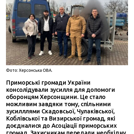
Фото: Херсонська ОВА.
Приморські громади України
консолідували зусилля для допомоги
оборонцям Херсонщини. Це стало
можливим завдяки тому, спільними
зусилллями Скадовсьої, Чулаківської,
Коблівської та Визирської громад, які
доєдналися до Асоціації приморських
громад. Захисникам передали необхідну