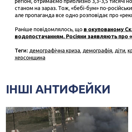
регіоні, отримаємо приблизно 3,3-3,5 тисячі 
станом на зараз. Тож, «бебі-бум» по-російськ
але пропаганда все одно розповідає про «рек
Раніше повідомлялось, що
в окупованому Ск
водопостачанням. Росіяни заявляють про «
Теги:
демографічна криза
,
демографія
,
діти
,
к
херсонщина
ІНШІ АНТИФЕЙКИ