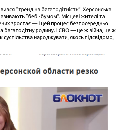
явився “тренд на багатодітність”. Херсонська
називають “бебі-бумом”. Місцеві жителі та
ених зростає — і цей процес безпосередньо
на багатодітну родину. І СВО — це ж війна, це ж
ук суспільства народжувати, якось підсвідомо,