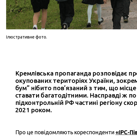
Ілюстративне фото.
Кремлівська пропаганда розповідає пр
окупованих територіях України, зокрем
бум” нібито пов’язаний з тим, що місц
ставати багатодітними. Насправді ж п
підконтрольній РФ частині регіону скор
2021 роком.
Про це повідомляють кореспонденти
«IPC-Пі