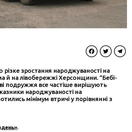
Facebook
Twitter
Telegra
о різке зростання народжуваності на
а й на лівобережжі Херсонщини. “Бебі-
еві подружжя все частіше вирішують
оказники народжуваності на
отились мінімум втричі у порівнянні з
вдень»
.