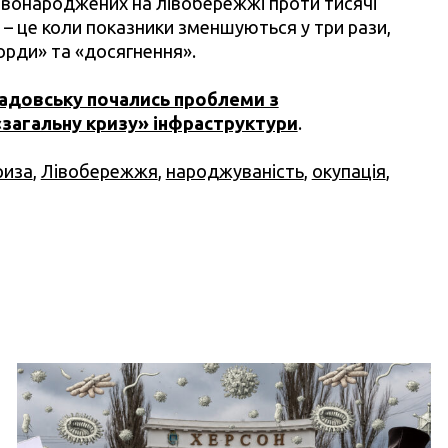
новонароджених на лівобережжі проти тисячі
и – це коли показники зменшуються у три рази,
орди» та «досягнення».
адовську почались проблеми з
загальну кризу» інфраструктури
.
риза
,
Лівобережжя
,
народжуваність
,
окупація
,