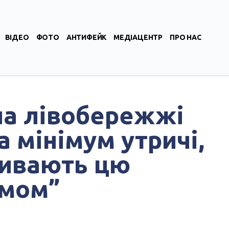
ВІДЕО
ФОТО
АНТИФЕЙК
МЕДІАЦЕНТР
ПРО НАС
на лівобережжі
 мінімум утричі,
зивають цю
умом”