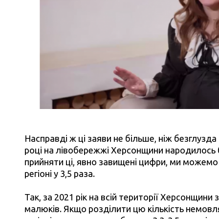
Насправді ж ці заяви не більше, ніж безглузда
році на лівобережжі Херсонщини народилось б
прийняти ці, явно завищені цифри, ми можем
регіоні у 3,5 раза.
Так, за 2021 рік на всій території Херсонщини з
малюків. Якщо розділити цю кількість немовля