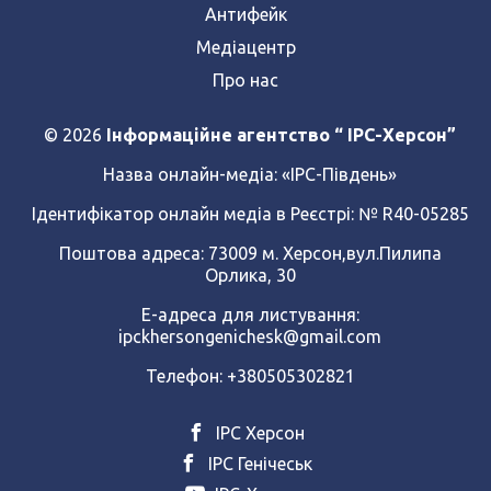
Антифейк
Медіацентр
Про нас
© 2026
Інформаційне агентство “ IPC-Херсон”
Назва онлайн-медіа:
«ІРС-Південь»
Ідентифікатор онлайн медіа в Реєстрі: № R40-05285
Поштова адреса: 73009 м. Херсон,вул.Пилипа
Орлика, 30
Е-адреса для листування:
ipckhersongenichesk@gmail.com
Телефон: +380505302821
ІРС Херсон
ІРС Генічеськ