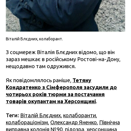
Віталій Блєдних, колаборант.
З соцмереж Віталія Блєдних відомо, що він
зараз мешкає в російському Ростові-на-Дону,
нещодавно там одружився.
Як повідомлялось раніше,
Тетяну
Кондратенко з Сімферополя засудили до
чотирьох років тюрми за постачання
товарів окупантам на Херсонщині
.
Теги:
Віталій Блєдних
,
колаборанти
,
колабораціонізм
,
Олександр Яненко
,
Північна
виправна колонія №90
,
підозра
,
херсонщина