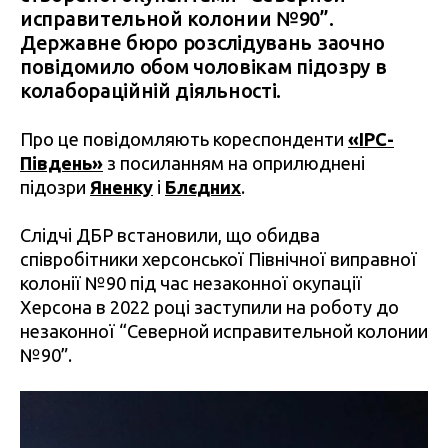
исправительной колонии №90”.
Державне бюро розслідувань заочно
повідомило обом чоловікам підозру в
колабораційній діяльності.
Про це повідомляють кореспонденти
«ІРС-
Південь»
з посиланням на оприлюднені
підозри
Яненку
і
Блєдних
.
Слідчі ДБР встановили, що обидва
співробітники херсонської Північної виправної
колонії №90 під час незаконної окупації
Херсона в 2022 році заступили на роботу до
незаконної “Северной исправительной колонии
№90”.