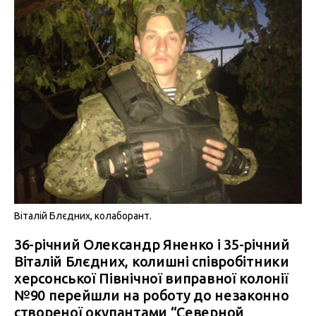
Віталій Блєдних, колаборант.
36-річний Олександр Яненко і 35-річний
Віталій Блєдних, колишні співробітники
херсонської Північної виправної колонії
№90 перейшли на роботу до незаконно
створеної окупантами “Северной