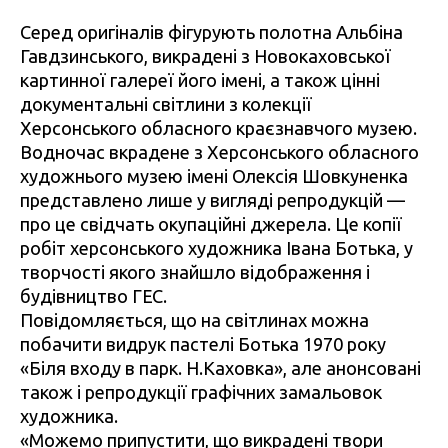
Серед оригіналів фігурують полотна Альбіна
Гавдзинського, викрадені з Новокаховської
картинної галереї його імені, а також цінні
документальні світлини з колекції
Херсонського обласного краєзнавчого музею.
Водночас вкрадене з Херсонського обласного
художнього музею імені Олексія Шовкуненка
представлено лише у вигляді репродукцій —
про це свідчать окупаційні джерела. Це копії
робіт херсонського художника Івана Ботька, у
творчості якого знайшло відображення і
будівництво ГЕС.
Повідомляється, що на світлинах можна
побачити видрук пастелі Ботька 1970 року
«Біля входу в парк. Н.Каховка», але анонсовані
також і репродукції графічних замальовок
художника.
«Можемо припустити, що викрадені твори