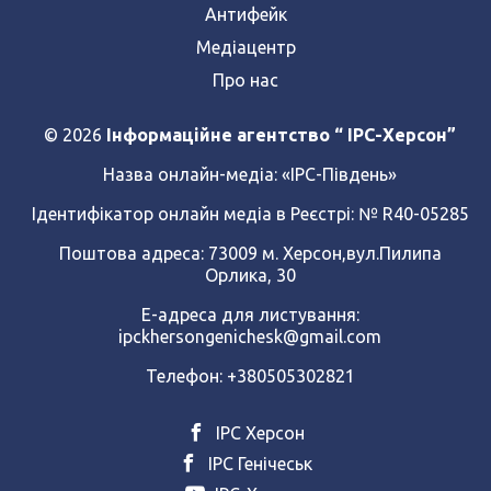
Антифейк
Медіацентр
Про нас
© 2026
Інформаційне агентство “ IPC-Херсон”
Назва онлайн-медіа:
«ІРС-Південь»
Ідентифікатор онлайн медіа в Реєстрі: № R40-05285
Поштова адреса: 73009 м. Херсон,вул.Пилипа
Орлика, 30
Е-адреса для листування:
ipckhersongenichesk@gmail.com
Телефон: +380505302821
ІРС Херсон
ІРС Генічеськ