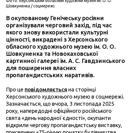
Фото: Херсонський обласний художній музей ім. О. О.
Шовкуненка / соцмережі.
В окупованому Генічеську росіяни
організували черговий захід, під час
якого знову використали культурні
цінності, викрадені з Херсонського
обласного художнього музею ім. О. О.
Шовкуненка та Новокаховської
картинної галереї ім. А. С. Гавдзинського
для поширення власних
пропагандистських наративів.
Про це
повідомляється
на сторінці
Херсонського художнього музею в соцмережі.
Зазначається, що вчора, 3 листопада 2025
року, напередодні офіційного російського
свята «день народної єдності», окупанти
відкрили чергову пропагандистську виставку,
присвячену «75-річчю початку будівництва