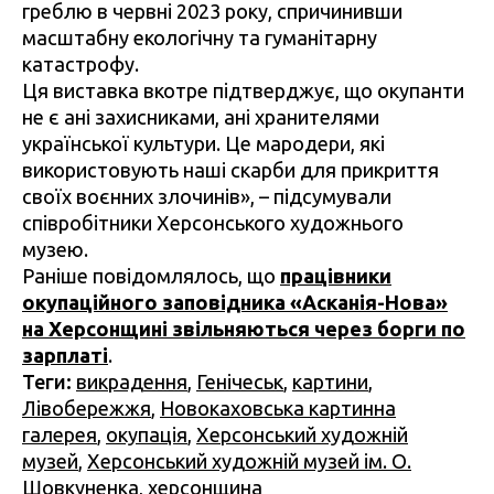
греблю в червні 2023 року, спричинивши
масштабну екологічну та гуманітарну
катастрофу.
Ця виставка вкотре підтверджує, що окупанти
не є ані захисниками, ані хранителями
української культури. Це мародери, які
використовують наші скарби для прикриття
своїх воєнних злочинів», – підсумували
співробітники Херсонського художнього
музею.
Раніше повідомлялось, що
працівники
окупаційного заповідника «Асканія-Нова»
на Херсонщині звільняються через борги по
зарплаті
.
Теги:
викрадення
,
Генічеськ
,
картини
,
Лівобережжя
,
Новокаховська картинна
галерея
,
окупація
,
Херсонський художній
музей
,
Херсонський художній музей ім. О.
Шовкуненка
,
херсонщина