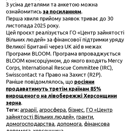
З усіма д
еталями та анкетою можна
ознайомитись
за посиланням
.
Перша хвиля прийому заявок триває до 30
листопада 2025 року.
Цей проєкт реалізується ГО «Центр зайнятості
Вільних людей» за фінансової підтримки уряду
Великої Британії через UK aid в межах
Програми BLOOM. Програма впроваджується
BLOOM консорціумом, до якого входять Mercy
Corps, International Rescue Committee (IRC),
Swisscontact та Право на Захист (R2P).
Раніше повідомлялось, що
росіяни
продаватимуть третім країнам 85%
вирощеного на лівобережжі Херсонщини
зерна
.
Теги:
аграрії
,
агросфера
,
бізнес
,
ГО «Центр
зайнятості Вільних людей»
,
гранти
,
домогосподарства
,
допомога
,
фінансова
допомога
,
херсонщина