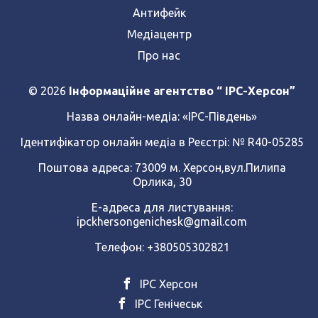
Антифейк
Медіацентр
Про нас
© 2026
Інформаційне агентство “ IPC-Херсон”
Назва онлайн-медіа:
«ІРС-Південь»
Ідентифікатор онлайн медіа в Реєстрі: № R40-05285
Поштова адреса: 73009 м. Херсон,вул.Пилипа
Орлика, 30
Е-адреса для листування:
ipckhersongenichesk@gmail.com
Телефон: +380505302821
ІРС Херсон
ІРС Генічеськ