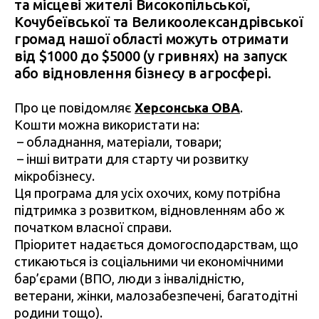
та місцеві жителі Високопільської,
Кочубеївської та Великоолександрівської
громад нашої області можуть отримати
від $1000 до $5000 (у гривнях) на запуск
або відновлення бізнесу в агросфері.
Про це повідомляє
Херсонська ОВА
.
Кошти можна використати на:
–
обладнання, матеріали, товари;
–
інші витрати для старту чи розвитку
мікробізнесу.
Ця програма для усіх охочих, кому потрібна
підтримка з розвитком, відновленням або ж
початком власної справи.
Пріоритет надається домогосподарствам, що
стикаються із соціальними чи економічними
бар’єрами (ВПО, люди з інвалідністю,
ветерани, жінки, малозабезпечені, багатодітні
родини тощо).