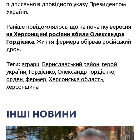
підписання відповідного указу Президентом
України.
Раніше повідомлялось, що на початку вересня
на Херсонщині росіяни вбили Олександра
Гордієнка
. Життя фермера обірвав російський
дрон.
Теги:
аграрії
,
Бериславський район
,
герой
україни
,
Гордієнко
,
Олександр Гордієнко
,
орден
,
фермер
,
Херсонська область
,
херсонщина
ІНШІ НОВИНИ