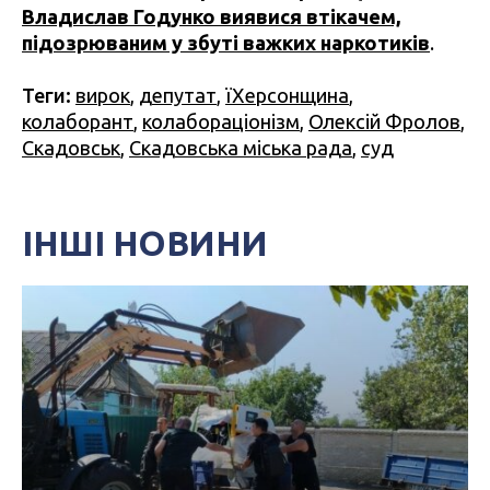
Владислав Годунко виявися втікачем,
підозрюваним у збуті важких наркотиків
.
Теги:
вирок
,
депутат
,
їХерсонщина
,
колаборант
,
колабораціонізм
,
Олексій Фролов
,
Скадовськ
,
Скадовська міська рада
,
суд
ІНШІ НОВИНИ