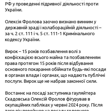
РФ у проведенні підривної діяльності проти
України.
Олексія Фролова заочно визнано винним у
державній зраді і колабораційній діяльності –
за ч. 2 ст. 111 і ч. 5 ст. 111-1 Кримінального
кодексу України.
Вирок – 15 років позбавлення волі з
конфіскацією всього майна та позбавленням
права протягом 15 років після відбування
основного покарання обіймати будь-які посади
в органах влади і органах, що надають публічні
послуги. Вирок ще не набрав законної сили.
Востаннє на посаді заступника гауляйтера
Скадовська Олексій Фролов фігурував в
окупаційних пабліках у червні 2024 року. Після
того він перейшов на посаду головного