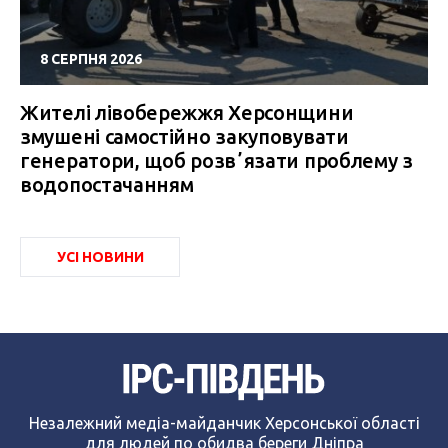
8 СЕРПНЯ 2026
Жителі лівобережжя Херсонщини
змушені самостійно закуповувати
генератори, щоб розвʼязати проблему з
водопостачанням
УСІ НОВИНИ
Незалежний медіа-майданчик Херсонської області
для людей по обидва береги Дніпра