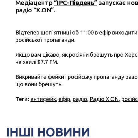
Медіацентр
“IPC-Південь”
запускає нов
радіо “X.ON”.
Відтепер щопʼятниці об 11:00 в ефір виходит
російської пропаганди.
Якщо вам цікаво, як росіяни брешуть про Хер
на хвилі 87.7 FM.
Викривайте фейки і російську пропаганду разом
що вони брешуть.
Теги:
антифейк
,
ефір
,
радіо
,
Радіо X.ON
,
росій
ІНШІ НОВИНИ