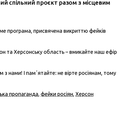
ий спільний проєкт разом з місцевим
име програма, присвячена викриттю фейків
сон та Херсонську область – вмикайте наш ефір
 з нами! І памʼятайте: не вірте росіянам, тому
ська пропаганда
,
фейки росіян
,
Херсон