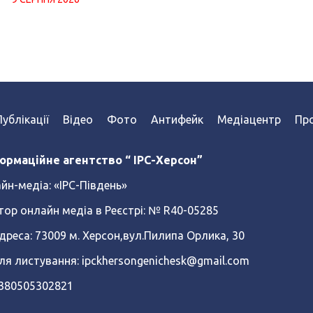
Публікації
Відео
Фото
Антифейк
Медіацентр
Про
ормаційне агентство “ IPC-Херсон”
йн-медіа:
«ІРС-Південь»
тор онлайн медіа в Реєстрі: № R40-05285
реса: 73009 м. Херсон,вул.Пилипа Орлика, 30
ля листування: ipckhersongenichesk@gmail.com
+380505302821