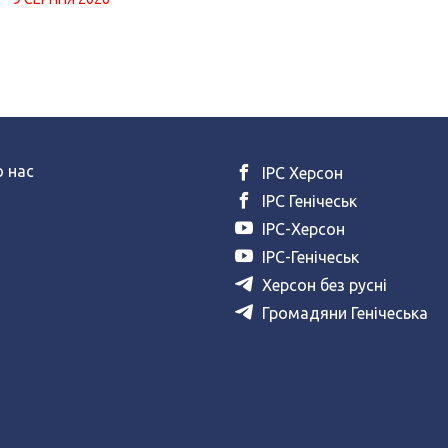
 нас
ІРС Херсон
ІРС Генічеськ
ІРС-Херсон
ІРС-Генічеськ
Херсон без русні
Громадяни Генічеська