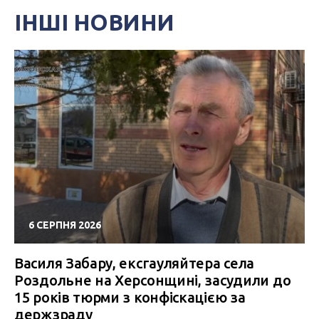
ІНШІ НОВИНИ
6 СЕРПНЯ 2026
Василя Забару, ексгауляйтера села
Роздольне на Херсонщині, засудили до
15 років тюрми з конфіскацією за
держзраду