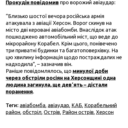
Прокудін повідомив
про ворожий авіаудар:
“Близько шостої вечора російська армія
атакувала з авіації Херсон. Ворог скинув на
місто дві керовані авіабомби. Внаслідок атак
пошкоджено автомобільний міст, що веде до
мікрорайону Корабел. Крім цього, понівечено
три приватні будинки та багатоповерхівку. На
цю хвилину інформація щодо постраждалих не
надходила”, – зазначив він.
Раніше повідомлялось, що
минулої доби
через обстріли росіян на Херсонщині одна
людина загинула, ще девʼять – дістали
поранення
.
Теги:
авіабомба
,
авіаудар
,
КАБ
,
Корабельний
район
,
обстріл
,
Острів
,
Район острів
,
Херсон