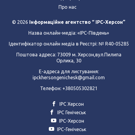
Про нас
© 2026
Інформаційне агентство “ IPC-Херсон”
Назва онлайн-медіа:
«ІРС-Південь»
Ідентифікатор онлайн медіа в Реєстрі: № R40-05285
Поштова адреса: 73009 м. Херсон,вул.Пилипа
Орлика, 30
Е-адреса для листування:
ipckhersongenichesk@gmail.com
Телефон: +380505302821
ІРС Херсон
ІРС Генічеськ
ІРС-Херсон
ІРС-Генічеськ