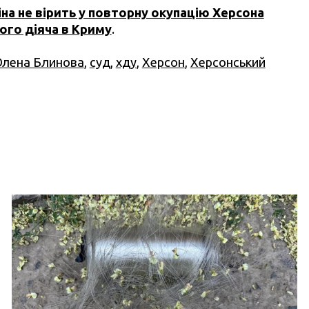
а не вірить у повторну окупацію Херсона
ого діяча в Криму
.
лена Блинова
,
суд
,
хду
,
Херсон
,
Херсонський