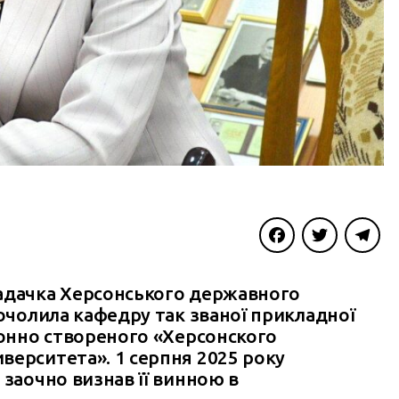
Facebook
Twitter
Telegra
ладачка Херсонського державного
 очолила кафедру так званої прикладної
конно створеного «Херсонского
верситета». 1 серпня 2025 року
 заочно визнав її винною в