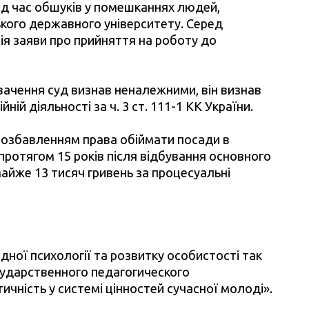
ід час обшуків у помешканнях людей,
кого державного університету. Серед
пія заяви про прийняття на роботу до
вачення суд визнав неналежними, він визнав
й діяльності за ч. 3 ст. 111-1 КК України.
 позбавленням права обіймати посади в
протягом 15 років після відбування основного
айже 13 тисяч гривень за процесуальні
ої психології та розвитку особистості так
осударственного педагогического
ичність у системі цінностей сучасної молоді».