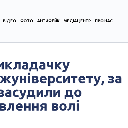
ВІДЕО
ФОТО
АНТИФЕЙК
МЕДІАЦЕНТР
ПРО НАС
викладачку
жуніверситету, за
 засудили до
авлення волі