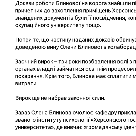
Докази роботи Блинової на ворога знайшли п
причетних до захоплення приміщень Херсонсь
знайдених документів були її посвідчення, ко
окупаційного університету тощо.
Попри те, що частину наданих доказів обвину
доведеною вину Олени Блинової в колабораційні
Заочний вирок – три роки позбавлення волі з
органах влади і займатися освітнім процесом 
покарання. Крім того, Блинова має сплатити м
витрати.
Вирок ще не набрав законної сили.
Зараз Олена Блинова очолює кафедру прикладн
званого інституту психології «Херсонского г
университета», де вивчає «громадянську ідент