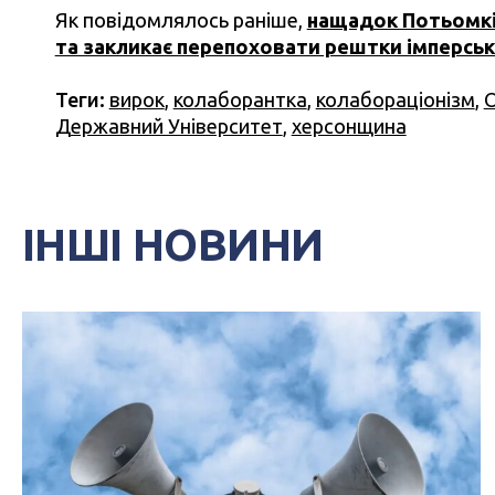
Як повідомлялось раніше,
нащадок Потьомкін
та закликає перепоховати рештки імперськ
Теги:
вирок
,
колаборантка
,
колабораціонізм
,
О
Державний Університет
,
херсонщина
ІНШІ НОВИНИ