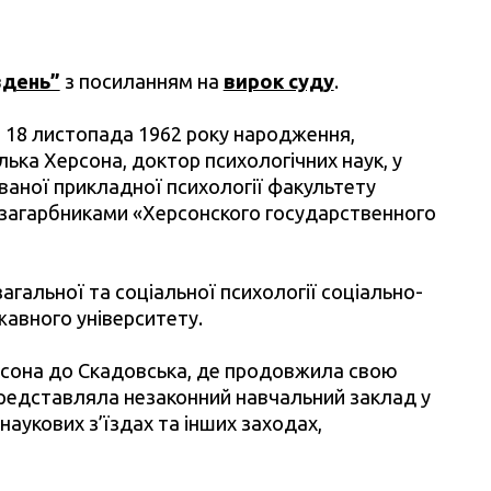
вдень”
з посиланням на
вирок суду
.
, 18 листопада 1962 року народження,
ька Херсона, доктор психологічних наук, у
ваної прикладної психології факультету
 загарбниками «Херсонского государственного
альної та соціальної психології соціально-
авного університету.
рсона до Скадовська, де продовжила свою
 представляла незаконний навчальний заклад у
наукових з’їздах та інших заходах,