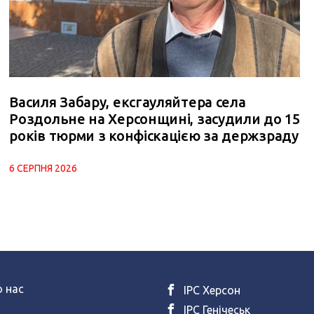
Василя Забару, ексгауляйтера села
Роздольне на Херсонщині, засудили до 15
років тюрми з конфіскацією за держзраду
6 СЕРПНЯ 2026
 нас
ІРС Херсон
ІРС Генічеськ