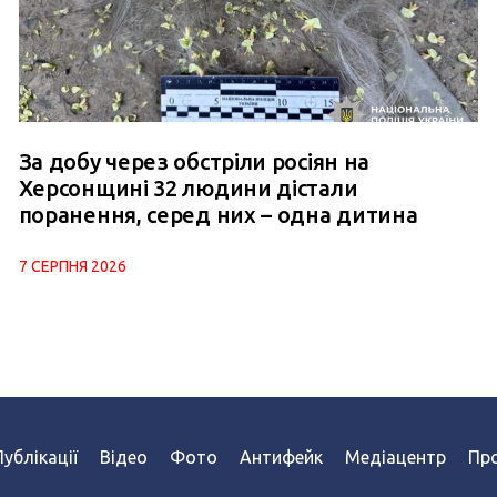
За добу через обстріли росіян на
Херсонщині 32 людини дістали
поранення, серед них – одна дитина
7 СЕРПНЯ 2026
Публікації
Відео
Фото
Антифейк
Медіацентр
Про