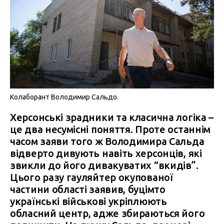
Колаборант Володимир Сальдо.
Херсонські зрадники та класична логіка –
це два несумісні поняття. Проте останнім
часом заяви того ж Володимира Сальда
відверто дивують навіть херсонців, які
звикли до його дивакуватих “вкидів”.
Цього разу гауляйтер окупованої
частини області заявив, буцімто
українські військові укріплюють
обласний центр, адже збираються його