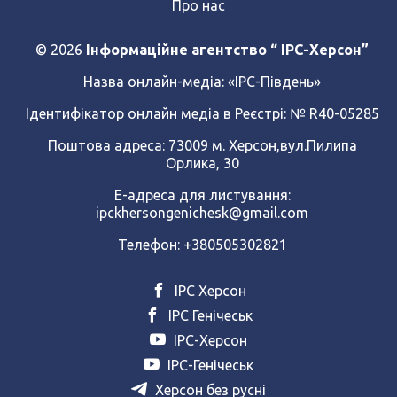
Про нас
© 2026
Інформаційне агентство “ IPC-Херсон”
Назва онлайн-медіа:
«ІРС-Південь»
Ідентифікатор онлайн медіа в Реєстрі: № R40-05285
Поштова адреса: 73009 м. Херсон,вул.Пилипа
Орлика, 30
Е-адреса для листування:
ipckhersongenichesk@gmail.com
Телефон: +380505302821
ІРС Херсон
ІРС Генічеськ
ІРС-Херсон
ІРС-Генічеськ
Херсон без русні