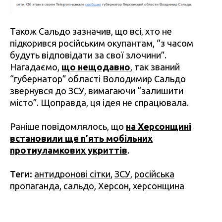
Також Сальдо зазначив, що всі, хто не
підкорився російським окупантам, “з часом
будуть відповідати за свої злочини”.
Нагадаємо,
що нещодавно
,
так званий
“губернатор” області Володимир Сальдо
звернувся до ЗСУ, вимагаючи “залишити
місто”. Щоправда, ця ідея не спрацювала.
Раніше повідомлялось, що
на Херсонщині
встановили ще п’ять мобільних
протиуламкових укриттів
.
Теги:
антидронові сітки
,
ЗСУ
,
російська
пропаганда
,
сальдо
,
Херсон
,
херсонщина