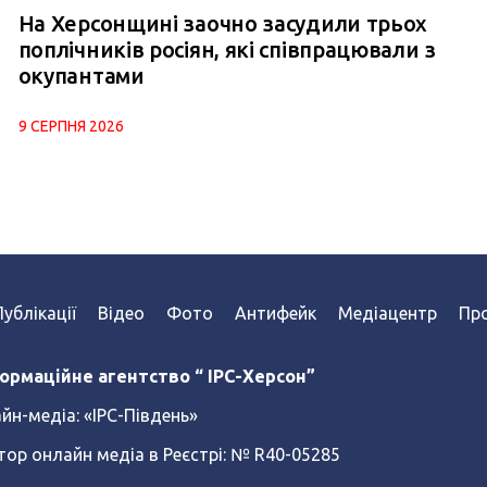
На Херсонщині заочно засудили трьох
поплічників росіян, які співпрацювали з
окупантами
9 СЕРПНЯ 2026
Публікації
Відео
Фото
Антифейк
Медіацентр
Про
ормаційне агентство “ IPC-Херсон”
йн-медіа:
«ІРС-Південь»
тор онлайн медіа в Реєстрі: № R40-05285