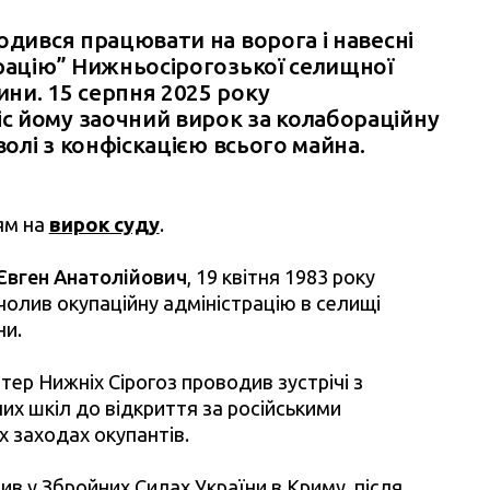
Facebook
Twitter
Telegra
одився працювати на ворога і навесні
трацію” Нижньосірогозької селищної
ни. 15 серпня 2025 року
с йому заочний вирок за колабораційну
волі з конфіскацією всього майна.
ям на
вирок суду
.
Євген Анатолійович
, 19 квітня 1983 року
чолив окупаційну адміністрацію в селищі
ни.
тер Нижніх Сірогоз проводив зустрічі з
них шкіл до відкриття за російськими
х заходах окупантів.
ив у Збройних Силах України в Криму, після