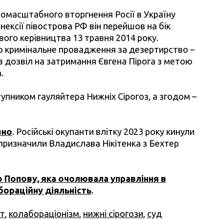
номасштабного вторгнення Росії в Україну
анексії півострова РФ він перейшов на бік
ового керівництва 13 травня 2014 року.
о кримінальне провадження за дезертирство –
дав дозвіл на затримання Євгена Пірога з метою
.
тупником гауляйтера Нижніх Сірогоз, а згодом –
вно
. Російські окупанти влітку 2023 року кинули
и призначили Владислава Нікітенка з Бехтер
ю Попову, яка очолювала управління в
бораційну діяльність
.
т
,
колабораціонізм
,
нижні сірогози
,
суд