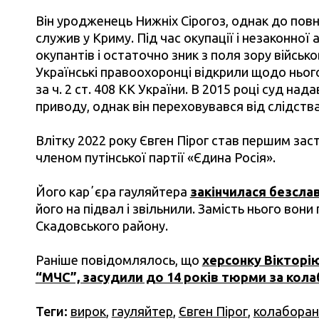
Він уродженець Нижніх Сірогоз, однак до пов
служив у Криму. Під час окупації і незаконної 
окупантів і остаточно зник з поля зору військ
Українські правоохоронці відкрили щодо ньог
за ч. 2 ст. 408 КК України. В 2015 році суд на
приводу, однак він переховувався від слідства
Влітку 2022 року Євген Пірог став першим зас
членом путінської партії «Єдина Росія».
Його карʼєра гауляйтера
закінчилася безсла
його на підвал і звільнили. Замість нього вон
Скадовського району.
Раніше повідомлялось, що
херсонку Вікторі
“МЧС”, засудили до 14 років тюрми за кола
Теги:
вирок
,
гауляйтер
,
Євген Пірог
,
колаборан