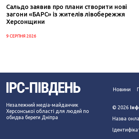
Сальдо заявив про плани створити нові
загони «БАРС» із жителів лівобережжя
Херсонщини
9 СЕРПНЯ 2026
Новини
Незалежний медіа-майданчик
© 2026
Інф
Херсонської області для людей по
обидва береги Дніпра
Назва онла
Ідентифіка