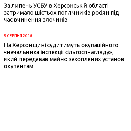
За липень УСБУ в Херсонській області
затримало шістьох поплічників росіян під
час вчинення злочинів
5 СЕРПНЯ 2026
На Херсонщині судитимуть окупаційного
«начальника інспекції сільгоспнагляду»,
який передавав майно захоплених установ
окупантам