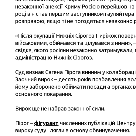
незаконної анексії Криму Росією перейшов на б
році він став першим заступником гауляйтера
розправою, якщо ті не погодяться незаконно ре
«Після окупації Нижніх Сірогоз Пиріжок поверн
військовими, обіймався та цілувався з ними», 
свідка, якого росіяни незаконно затримували
адміністрацію Нижніх Сірогоз.
Суд визнав Євгена Пірога винним у колабораційн
Заочний вирок – десять років позбавлення во
йому заборонено обіймати посади а органах в
основного покарання.
Вирок ще не набрав законної сили.
Пірог –
фігурант
численних публікацій Центру 
вироку суду і лягли в основу обвинувачення.