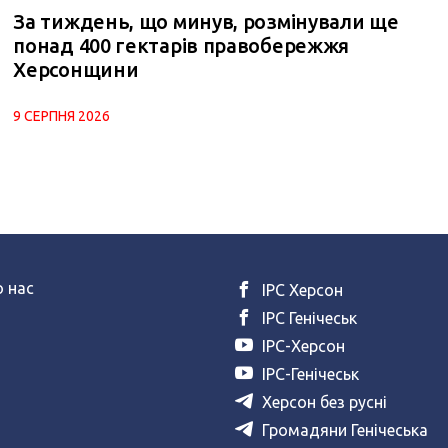
За тиждень, що минув, розмінували ще
понад 400 гектарів правобережжя
Херсонщини
9 СЕРПНЯ 2026
 нас
ІРС Херсон
ІРС Генічеськ
ІРС-Херсон
ІРС-Генічеськ
Херсон без русні
Громадяни Генічеська