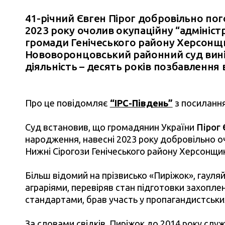
41-річний Євген Пірог добровільно пог
2023 року очолив окупаційну “адмініс
громади Генічеського району Херсонщи
Нововоронцовський районний суд вині
діяльність – десять років позбавлення 
Про це повідомляє
“IPC-Південь”
з посиланн
Суд встановив, що громадянин України
Пірог 
народження, навесні 2023 року добровільно о
Нижні Сірогози Генічеського району Херсонщи
Більш відомий на прізвисько «Пиріжок», гауляй
аграріями, перевіряв стан підготовки захопле
стандартами, брав участь у пропагандистськи
За словами свідків, Пиріжок до 2014 року служ