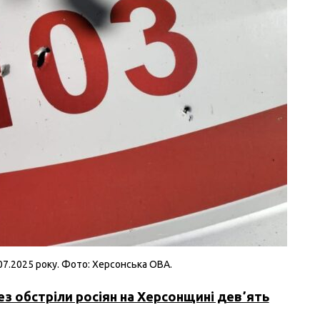
.07.2025 року. Фото: Херсонська ОВА.
з обстріли росіян на Херсонщині девʼять