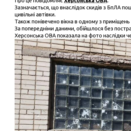
Про це повідомляє
Херсонська ОВА
.
Зазначається, що внаслідок скидів з БпЛА по
цивільні автівки.
Також понівечено вікна в одному з приміщень
За попередніми даними, обійшлося без постр
Херсонська ОВА показала на фото наслідки че