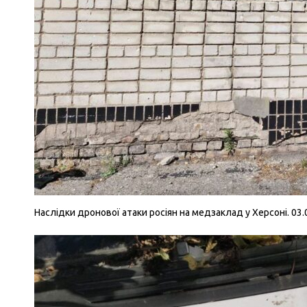
Наслідки дронової атаки росіян на медзаклад у Херсоні. 03