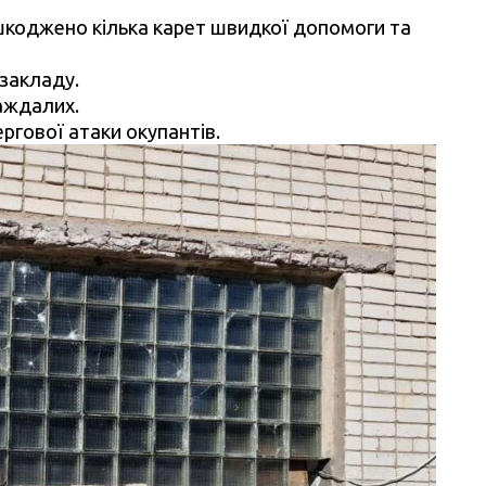
шкоджено кілька карет швидкої допомоги та
 закладу.
аждалих.
ргової атаки окупантів.