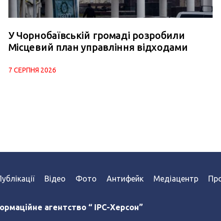
У Чорнобаївській громаді розробили
Місцевий план управління відходами
7 СЕРПНЯ 2026
Публікації
Відео
Фото
Антифейк
Медіацентр
Про
ормаційне агентство “ IPC-Херсон”