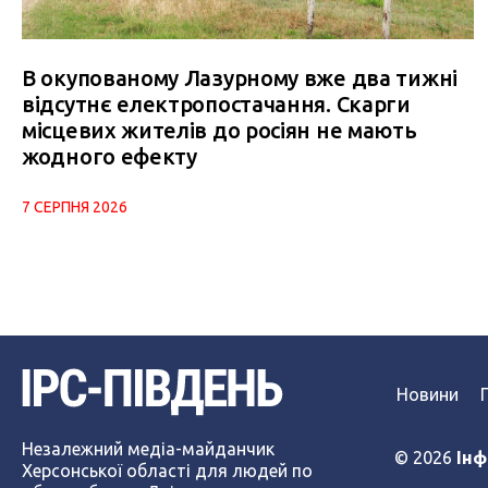
В окупованому Лазурному вже два тижні
відсутнє електропостачання. Скарги
місцевих жителів до росіян не мають
жодного ефекту
7 СЕРПНЯ 2026
Новини
Незалежний медіа-майданчик
© 2026
Інф
Херсонської області для людей по