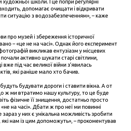
й художньої школи. І це попри регулярні
находить, допомагає очищати і відкривати
ити ситуацію з водозабезпеченням», – каже
ви про музей і збереження історичної
но – «це не на часі». Однак його експеримент
фотографій викликав ентузіазм у місцевих
почали активно шукати старі світлини,
 вже під час великої війни з’явилась
тів, які раніше мало хто бачив.
 будуть будувати дороги і ставити вікна. А от
що ж ми втратимо нашу культуру, то це буде
віть фізичне її знищення, достатньо просто
 «не на часі». Дбати ж про неї ми повинні
е зараз у них є унікальна можливість зробити
, які нам із цим допоможуть», – прокоментував