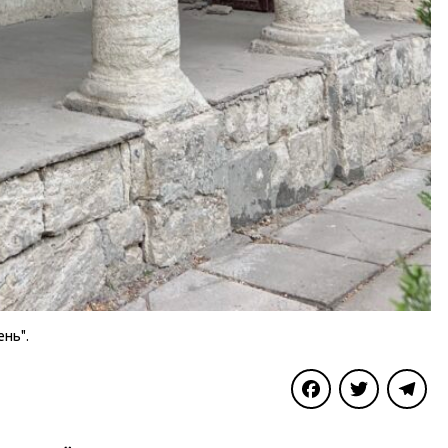
ень".
Facebook
Twitter
Telegra