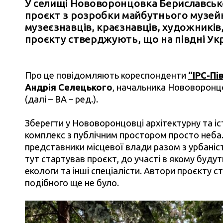
У селищі Нововоронцовка Бериславськ
проєкт з розробки майбутнього музей
музеєзнавців, краєзнавців, художників,
проєкту стверджують, що на півдні Укр
Про це повідомляють кореспонденти
“ІРС-Пі
Андрія Селецького
, начальника Нововоронцо
(далі – ВА – ред.).
Зберегти у Нововоронцовці архітектурну та і
комплекс з публічним простором просто неба
представники місцевої влади разом з урбані
тут стартував проєкт, до участі в якому будут
екологи та інші спеціалісти. Автори проєкту с
подібного ще не було.