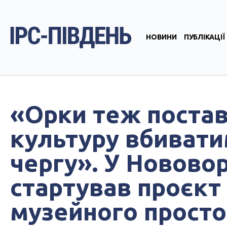
НОВИНИ
ПУБЛІКАЦІЇ
«Орки теж поставл
культуру вбивати
чергу». У Новово
стартував проєкт
музейного просто