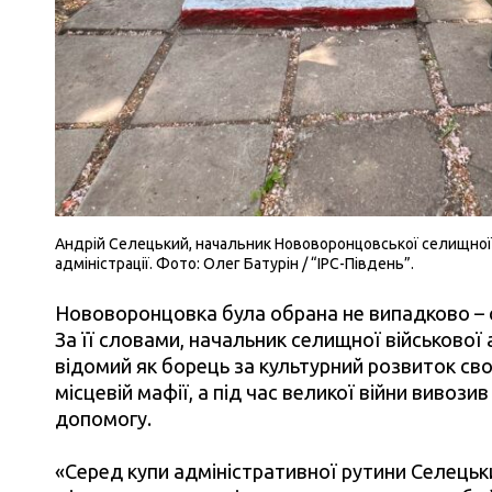
Андрій Селецький, начальник Нововоронцовської селищної 
адміністрації. Фото: Олег Батурін / “IPC-Південь”.
Нововоронцовка була обрана не випадково – 
За її словами, начальник селищної військової 
відомий як борець за культурний розвиток св
місцевій мафії, а під час великої війни вивози
допомогу.
«Серед купи адміністративної рутини Селецьк