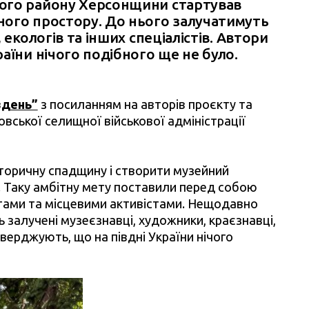
ого району Херсонщини стартував
ного простору. До нього залучатимуть
 екологів та інших спеціалістів. Автори
аїни нічого подібного ще не було.
вдень”
з посиланням на авторів проєкту та
вської селищної військової адміністрації
сторичну спадщину і створити музейний
. Таку амбітну мету поставили перед собою
стами та місцевими активістами. Нещодавно
ь залучені музеєзнавці, художники, краєзнавці,
тверджують, що на півдні України нічого