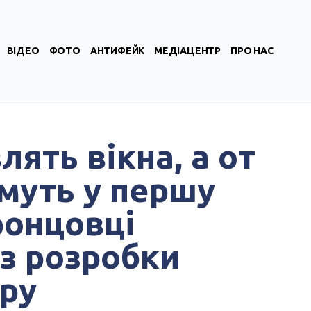
ВІДЕО
ФОТО
АНТИФЕЙК
МЕДІАЦЕНТР
ПРО НАС
ять вікна, а от
муть у першу
ронцовці
 з розробки
ру