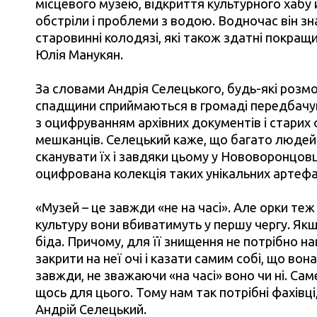
місцевого музею, відкриття культурного хабу 
обстріли і проблеми з водою. Водночас він з
старовинні колодязі, які також здатні покращ
Юлія Манукян.
За словами Андрія Селецького, будь-які розмо
спадщини сприймаються в громаді передбачува
з оцифруванням архівних документів і старих 
мешканців. Селецький каже, що багато людей 
сканувати їх і завдяки цьому у Нововоронцовці
оцифрована колекція таких унікальних артефак
«Музей – це завжди «не на часі». Але орки теж
культуру вони вбиватимуть у першу чергу. Як
біда. Причому, для її знищення не потрібно на
закрити на неї очі і казати самим собі, що вона
завжди, не зважаючи «на часі» воно чи ні. Сам
щось для цього. Тому нам так потрібні фахівці
Андрій Селецький.