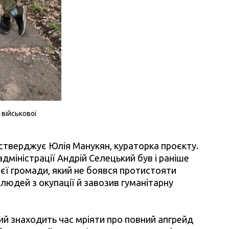
військової
стверджує Юлія Манукян, кураторка проєкту.
адміністрації Андрій Селецький був і раніше
оєї громади, який не боявся протистояти
в людей з окупації й завозив гуманітарну
ий знаходить час мріяти про повний апгрейд