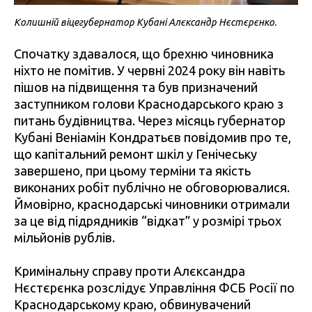
Колишній віцегубернатор Кубані Алєксандр Нєстєрєнко.
Спочатку здавалося, що брехню чиновника
ніхто не помітив. У червні 2024 року він навіть
пішов на підвищення та був призначений
заступником голови Краснодарського краю з
питань будівництва. Через місяць губернатор
Кубані Веніамін Кондратьєв повідомив про те,
що капітальний ремонт шкіл у Генічеську
завершено, при цьому терміни та якість
виконаних робіт публічно не обговорювалися.
Ймовірно, краснодарські чиновники отримали
за це від підрядників “відкат” у розмірі трьох
мільйонів рублів.
Кримінальну справу проти Алєксандра
Нєстєрєнка розслідує Управління ФСБ Росії по
Краснодарському краю, обвинувачений