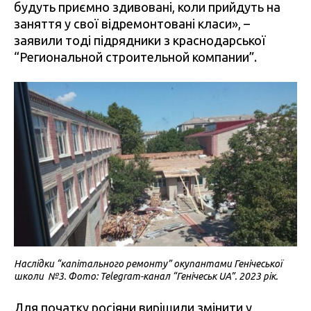
будуть приємно здивовані, коли прийдуть на
заняття у свої відремонтовані класи», –
заявили тоді підрядники з краснодарської
“Региональной строительной компании”.
Наслідки “капітального ремонту” окупантами Генічеської
школи №3. Фото: Telegram-канал “Генічеськ UA”. 2023 рік.
Для початку росіяни вирішили змінити у