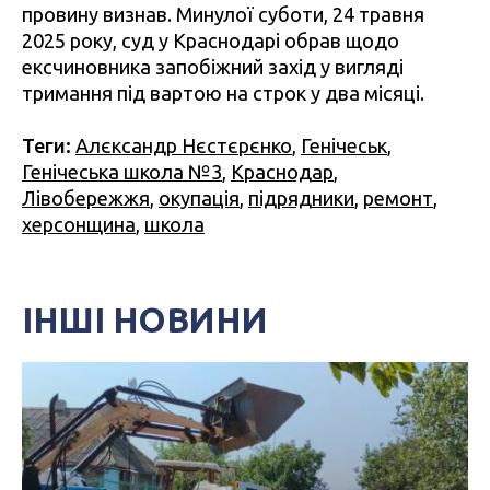
провину визнав. Минулої суботи, 24 травня
2025 року, суд у Краснодарі обрав щодо
ексчиновника запобіжний захід у вигляді
тримання під вартою на строк у два місяці.
Теги:
Алєксандр Нєстєрєнко
,
Генічеськ
,
Генічеська школа №3
,
Краснодар
,
Лівобережжя
,
окупація
,
підрядники
,
ремонт
,
херсонщина
,
школа
ІНШІ НОВИНИ