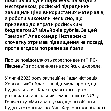
помітивши купи порушень. За згоди з
Нєстєрєнком, російські підрядники
завищили ціни використаних матеріалів,
а роботи виконали неякісно, що
призвело до втрати російським
бюджетом 27 мільйонів рублів. За цей
“ремонт” Алеєксандр Нєстєрєнко
спочатку отримав підвищення на посаді,
проте згодом потрапив за ґрати.
Про це повідомляють кореспонденти
“IPC-
Південь”
з посиланням на російські джерела.
У липні 2023 року окупаційна “адміністрація”
Херсонської області повідомила про те, що
будівельники з Краснодарського краю
розпочали капітальний ремонт школи №3 у
Генічеську. «Ми гарантуємо, що всі об’єкти
будуть готові вчасно. Учні Херсонської області