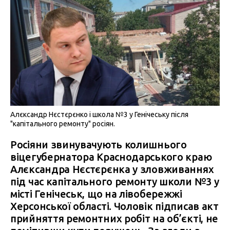
Алєксандр Нєстєрєнко і школа №3 у Генічеську після
"капітального ремонту" росіян.
Росіяни звинувачують колишнього
віцегубернатора Краснодарського краю
Алєксандра Нєстєрєнка у зловживаннях
під час капітального ремонту школи №3 у
місті Генічеськ, що на лівобережжі
Херсонської області. Чоловік підписав акт
прийняття ремонтних робіт на об’єкті, не