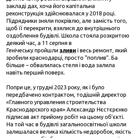
закладі дах, хоча його капітальна
реконструкція здійснювалася у 2018 році.
Підрядники зняли покрівлю, але замість того,
щоб її перекрити, взялися до внутрішнього
оздоблення будівлі. Школа стояла розкритою
деякий час, а 11 серпня в
Генічеську пройшли
зливи
і весь ремонт, який
зробили краснодарці, просто “поплив”. Ба
більше – обвалилась стеля і вода залила
навіть перший поверх.
Попри це, у грудні 2023 року, як і було
передбачено контрактом, тодішній директор
«Главного управления строительства
Краснодарского края» Алєксандр Нєстєрєнко
підписав акт прийому робіт на цьому об’єкті.
На той час в будівлі загальноосвітньої школи
залишалася велика кількість недоробок, якість