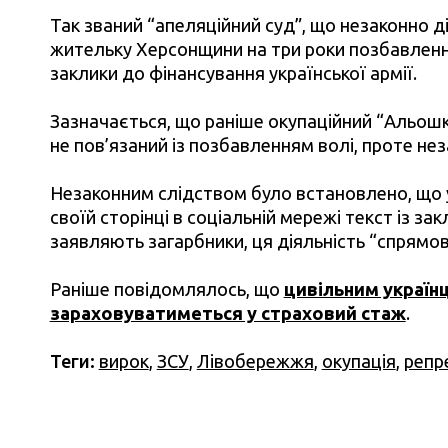
Так званий “апеляційний суд”, що незаконно ді
жительку Херсонщини на три роки позбавлення 
заклики до фінансування української армії.
Зазначається, що раніше окупаційний “Альошкі
не пов’язаний із позбавленням волі, проте не
Незаконним слідством було встановлено, що у 
своїй сторінці в соціальній мережі текст із з
заявляють загарбники, ця діяльність “спрямов
Раніше повідомлялось, що
цивільним українц
зараховуватиметься у страховий стаж
.
Теги:
вирок
,
ЗСУ
,
Лівобережжя
,
окупація
,
репре