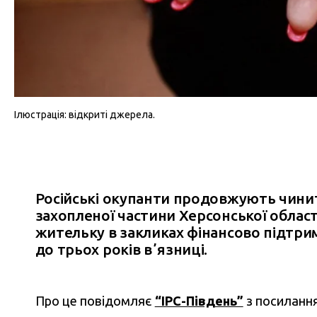
Ілюстрація: відкриті джерела.
Російські окупанти продовжують чинит
захопленої частини Херсонської області
жительку в закликах фінансово підтрим
до трьох років вʼязниці.
Про це повідомляє
“IPC-Південь”
з посилання