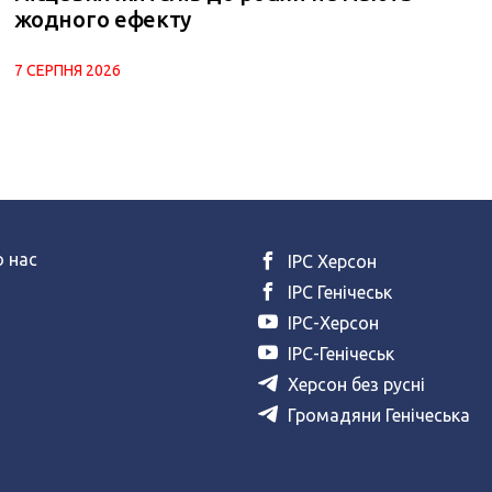
жодного ефекту
7 СЕРПНЯ 2026
 нас
ІРС Херсон
ІРС Генічеськ
ІРС-Херсон
ІРС-Генічеськ
Херсон без русні
Громадяни Генічеська