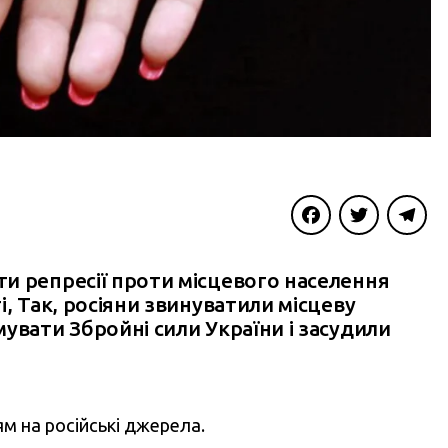
Facebook
Twitter
Telegra
и репресії проти місцевого населення
, Так, росіяни звинуватили місцеву
увати Збройні сили України і засудили
м на російські джерела.