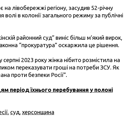
є на лівобережжі регіону, засудив 52-річну
волі в колонії загального режиму за публічні
нскій районний суд” виніс більш м’який вирок,
законна “прокуратура” оскаржила це рішення.
серпні 2023 року жінка нібито розмістила на
акликом переказувати гроші на потреби ЗСУ. Як
ана проти безпеки Росії”.
ям період їхнього перебування у полоні
сії
,
суд
,
херсонщина