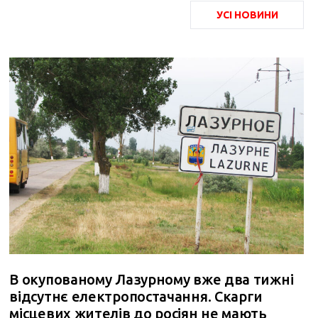
УСІ НОВИНИ
В окупованому Лазурному вже два тижні
відсутнє електропостачання. Скарги
місцевих жителів до росіян не мають