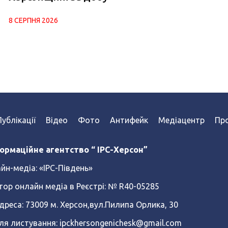
8 СЕРПНЯ 2026
Публікації
Відео
Фото
Антифейк
Медіацентр
Про
ормаційне агентство “ IPC-Херсон”
йн-медіа:
«ІРС-Південь»
тор онлайн медіа в Реєстрі: № R40-05285
реса: 73009 м. Херсон,вул.Пилипа Орлика, 30
ля листування: ipckhersongenichesk@gmail.com