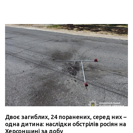
Двоє загиблих, 24 поранених, серед них –
одна дитина: наслідки обстрілів росіян на
Херсонщині за добу