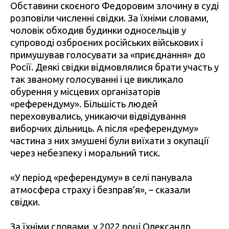
Обставини скоєного Федоровим злочину в суді
розповіли численні свідки. За їхніми словами,
чоловік обходив будинки односельців у
супроводі озброєних російських військових і
примушував голосувати за «приєднання» до
Росії. Деякі свідки відмовлялися брати участь у
так званому голосуванні і це викликало
обурення у місцевих організаторів
«референдуму». Більшість людей
переховувались, уникаючи відвідування
виборчих дільниць. А після «референдуму»
частина з них змушені були виїхати з окупації
через небезпеку і моральний тиск.
«У період «референдуму» в селі панувала
атмосфера страху і безправ’я», – сказали
свідки.
За їхніми словами, у 2022 році Олександр