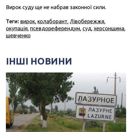
Вирок суду ще не набрав законної сили.
Теги:
вирок
,
колаборант
,
Лівобережжя
,
окупація
,
псевдореферендум
,
суд
,
херсонщина
,
шевченко
ІНШІ НОВИНИ