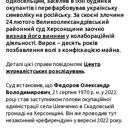
односельцям, заселяв в їхні будинки
окупантів і перефарбовував українську
символіку на російську. За скоєні злочини
24 лютого Великоолександрівський
районний суд Херсонщини заочно
визнав його винним
у колабораційній
діяльності. Вирок – десять років
позбавлення волі з конфіскацією майна.
Деталі цієї справи повідомляє
Центр
журналістських розслідувань
.
Суд встановив, що
Федоров Олександр
Володимирович
, 21 серпня 1970 р. н. у 2022
році став заступником голови окупаційної
адміністрації села Шевченко в Скадовській
громаді на Херсонщині. Він же проводив тут
незаконний «референдум» у вересні 2022 року.