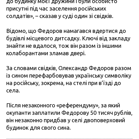
до будинку моєї дружини і були особисто
присутні під час заселення російських
солдатів», – сказав у суді один зі свідків.
Відомо, що Федоров намагався вдертися до
будівлі місцевого дитсадку. Ключі від закладу
знайти не вдалося, тож він разом із іншими
колаборантами зламав двері.
За словами свідків, Олександр Федоров разом
із сином перефарбовував українську символіку
на російську, зокрема, на стелі при в’їзді до
села.
Після незаконного «референдуму», за який
окупанти заплатили Федорову 50 тисяч рублів,
він незаконно придбав у селі двоповерховий
будинок для свого сина.